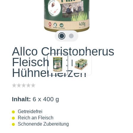
Allco Christopherus
Fleischmix mit
Hühnerherzen
Inhalt:
6 x 400 g
Getreidefrei
Reich an Fleisch
Schonende Zubereitung