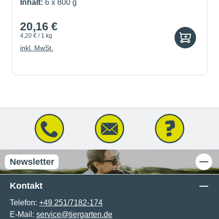
Inhalt:
6 x 800 g
20,16 €
4,20 € / 1 kg
inkl. MwSt.
Newsletter
Kontakt
Telefon:
+49 251/7182-174
E-Mail:
service@tiergarten.de