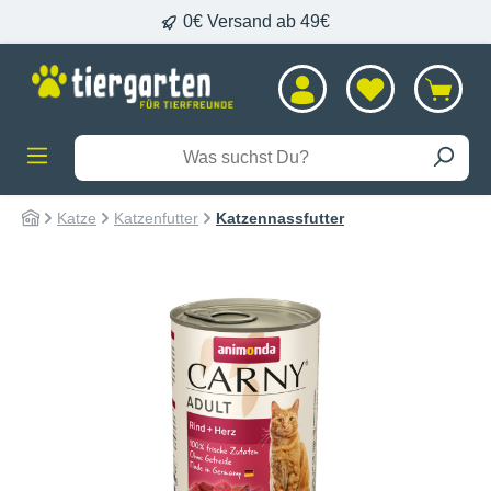
0€ Versand ab 49€
alt springen
Katze
Katzenfutter
Katzennassfutter
Bildergalerie überspringen