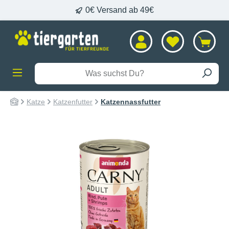
0€ Versand ab 49€
alt springen
Katze
Katzenfutter
Katzennassfutter
Bildergalerie überspringen