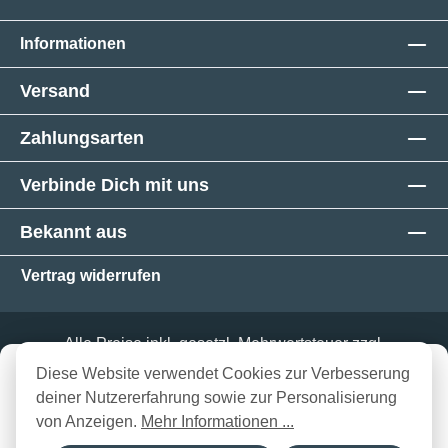
Informationen
Versand
Zahlungsarten
Verbinde Dich mit uns
Bekannt aus
Vertrag widerrufen
Alle Preise inkl. gesetzl. Mehrwertsteuer zzgl.
Versandkosten
und ggf. Nachnahmegebühren, wenn
in 3-5 Werktagen bei dir
Diese Website verwendet Cookies zur Verbesserung
nicht anders angegeben.
Produkt Anzahl: Gib den gewünschten Wert ein oder benutze die Schaltflächen
deiner Nutzererfahrung sowie zur Personalisierung
In den Warenkorb
© 2026 Tiergarten - Alle Rechte vorbehalten.
von Anzeigen.
Mehr Informationen ...