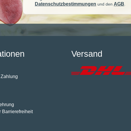
Datenschutzbestimmungen
AGB
und den
.
ationen
Versand
 Zahlung
lehrung
 Barrierefreiheit