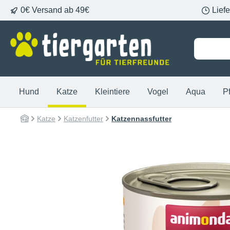
0€ Versand ab 49€
Lief
springen
Zur Hauptnavigation springen
Hund
Katze
Kleintiere
Vogel
Aqua
P
Katze
Katzenfutter
Katzennassfutter
Bildergalerie überspringen