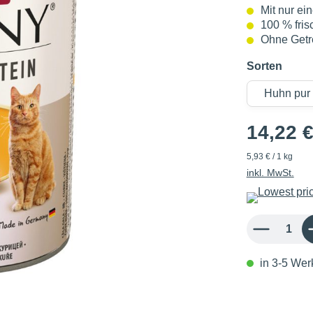
Mit nur ei
100 % fris
Ohne Getr
Sorten
14,22 
5,93 € / 1 kg
inkl. MwSt.
Produkt Anzahl: 
in 3-5 Werk