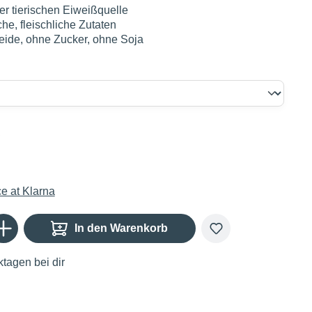
ner tierischen Eiweißquelle
che, fleischliche Zutaten
eide, ohne Zucker, ohne Soja
€
Gib den gewünschten Wert ein oder benutze die Schaltflächen um die Anzahl zu er
In den Warenkorb
tagen bei dir