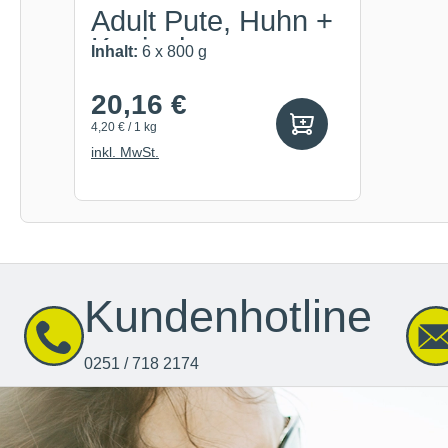
Adult Pute, Huhn +
Kaninchen
Inhalt:
6 x 800 g
20,16 €
4,20 € / 1 kg
inkl. MwSt.
Kundenhotline
0251 / 718 2174