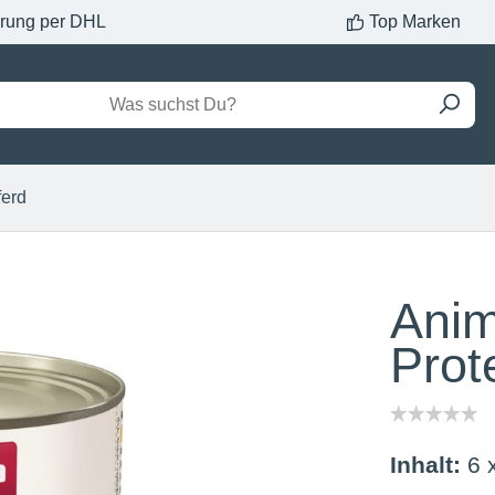
erung per DHL
Top Marken
ferd
Anim
Prot
Inhalt:
6 