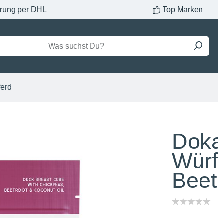
erung per DHL
Top Marken
ferd
Doka
Würf
Beet