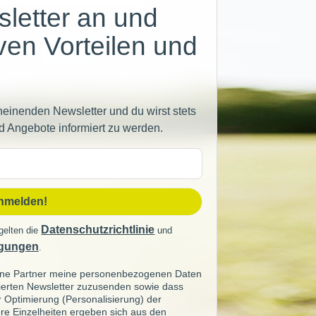
letter an und
iven Vorteilen und
heinenden Newsletter und du wirst stets
d Angebote informiert zu werden.
sse
anmelden!
Datenschutzrichtlinie
gelten die
und
gungen
.
seine Partner meine personenbezogenen Daten
sierten Newsletter zuzusenden sowie dass
ur Optimierung (Personalisierung) der
re Einzelheiten ergeben sich aus den