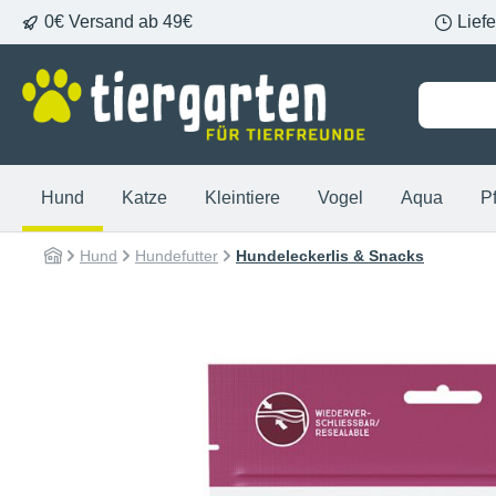
0€ Versand ab 49€
Lief
springen
Zur Hauptnavigation springen
Hund
Katze
Kleintiere
Vogel
Aqua
P
Hund
Hundefutter
Hundeleckerlis & Snacks
Bildergalerie überspringen