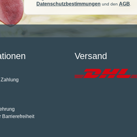
Datenschutzbestimmungen
AGB
und den
.
ationen
Versand
 Zahlung
lehrung
 Barrierefreiheit