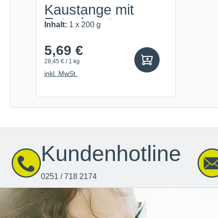
Kaustange mit
Entenbrust
Inhalt:
1 x 200 g
5,69 €
28,45 € / 1 kg
inkl. MwSt.
Kundenhotline
0251 / 718 2174