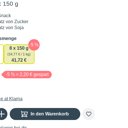
x 150 g
Snack
tz von Zucker
tz von Soja
auswählen
gsmenge
8 x 150 g
(34,77 € / 1 kg)
41,72 €
€
-5 % = 2,20 € gespart
Gib den gewünschten Wert ein oder benutze die Schaltflächen um die Anzahl zu er
In den Warenkorb
tagen bei dir