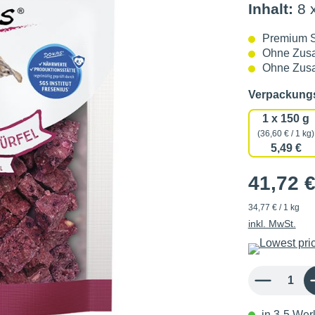
Inhalt:
8 
Premium 
Ohne Zusa
Ohne Zusa
Verpackun
1 x 150 g
(36,60 € / 1 kg)
5,49 €
41,72 
34,77 € / 1 kg
inkl. MwSt.
Produkt Anzahl: 
in 3-5 Werk