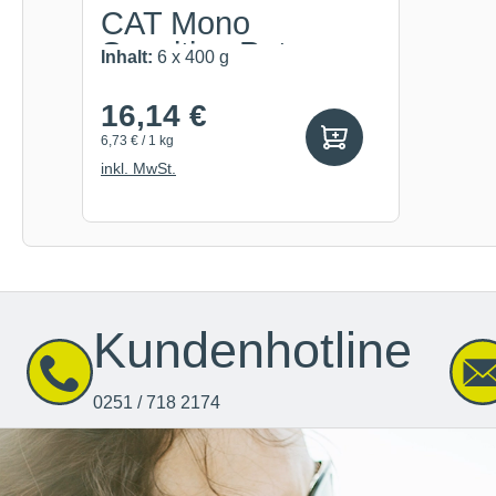
CAT Mono
Sensitive Pute
Inhalt:
6 x 400 g
mit...
16,14 €
6,73 € / 1 kg
inkl. MwSt.
Kundenhotline
0251 / 718 2174