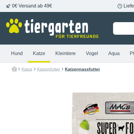
0€ Versand ab 49€
Lief
springen
Zur Hauptnavigation springen
Hund
Katze
Kleintiere
Vogel
Aqua
P
Katze
Katzenfutter
Katzennassfutter
Bildergalerie überspringen