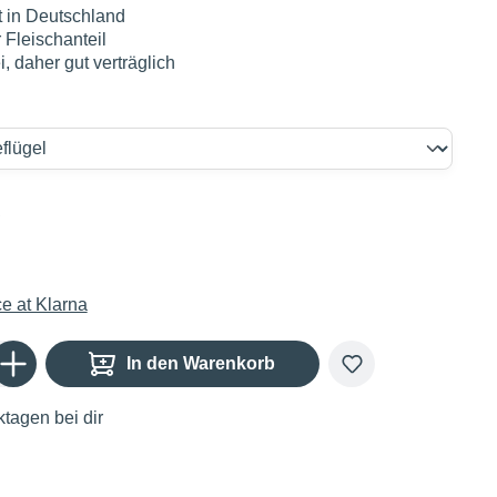
t in Deutschland
 Fleischanteil
i, daher gut verträglich
€
Gib den gewünschten Wert ein oder benutze die Schaltflächen um die Anzahl zu er
In den Warenkorb
tagen bei dir