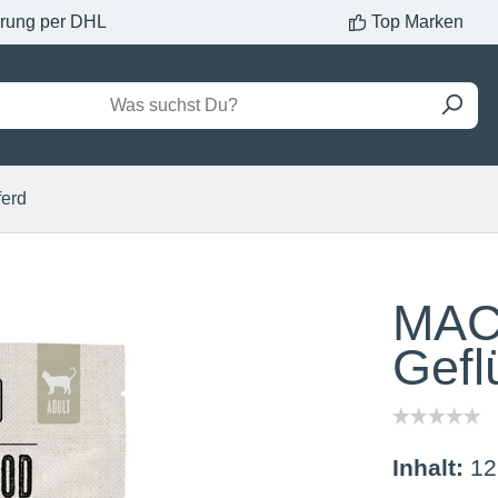
erung per DHL
Top Marken
ferd
MAC
Gefl
Inhalt:
12