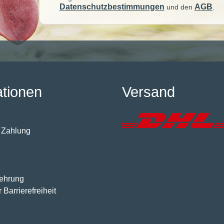
Datenschutzbestimmungen
AGB
und den
.
ationen
Versand
 Zahlung
lehrung
 Barrierefreiheit