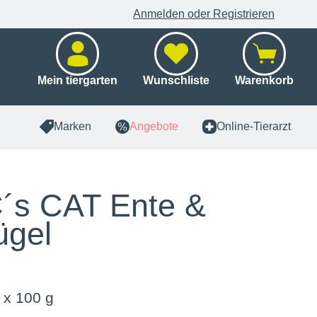
Anmelden oder Registrieren
Mein tiergarten
Wunschliste
Warenkorb
Marken
Angebote
Online-Tierarzt
´s CAT Ente &
ügel
 x 100 g