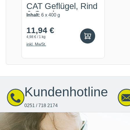
CAT Geflügel, Rind
& Cranberry
Inhalt:
6 x 400 g
11,94 €
4,98 € / 1 kg
inkl. MwSt.
Kundenhotline
0251 / 718 2174