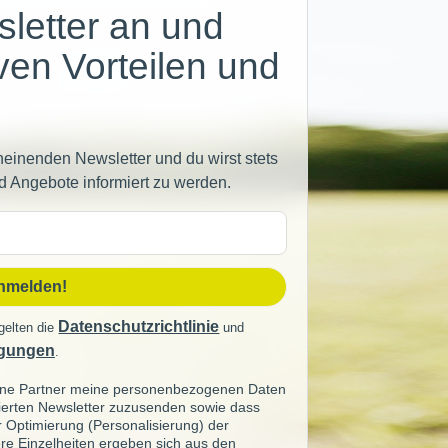
letter an und
iven Vorteilen und
heinenden Newsletter und du wirst stets
d Angebote informiert zu werden.
sse
anmelden!
Datenschutzrichtlinie
gelten die
und
gungen
.
seine Partner meine personenbezogenen Daten
sierten Newsletter zuzusenden sowie dass
ur Optimierung (Personalisierung) der
re Einzelheiten ergeben sich aus den