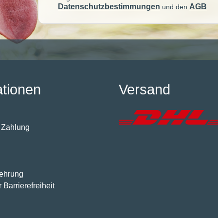
Datenschutzbestimmungen
AGB
und den
.
ationen
Versand
 Zahlung
lehrung
 Barrierefreiheit