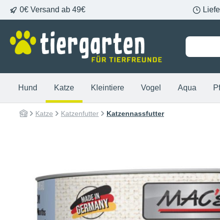
0€ Versand ab 49€
Lief
springen
Zur Hauptnavigation springen
Hund
Katze
Kleintiere
Vogel
Aqua
P
Katze
Katzenfutter
Katzennassfutter
Bildergalerie überspringen