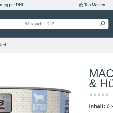
erung per DHL
Top Marken
ferd
MAC´
& Hü
Inhalt:
6 