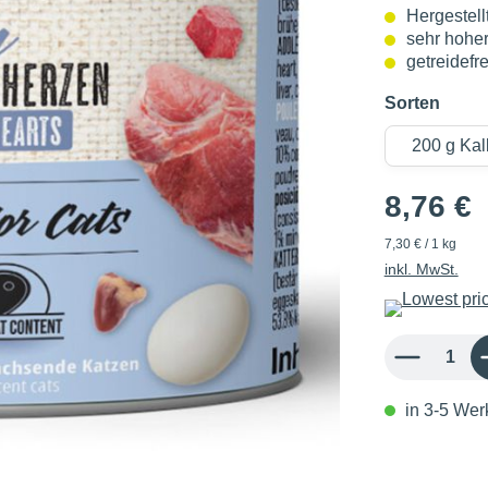
Hergestell
sehr hoher
getreidefre
Sorten
8,76 €
7,30 € / 1 kg
inkl. MwSt.
Produkt Anzahl: 
in 3-5 Werk