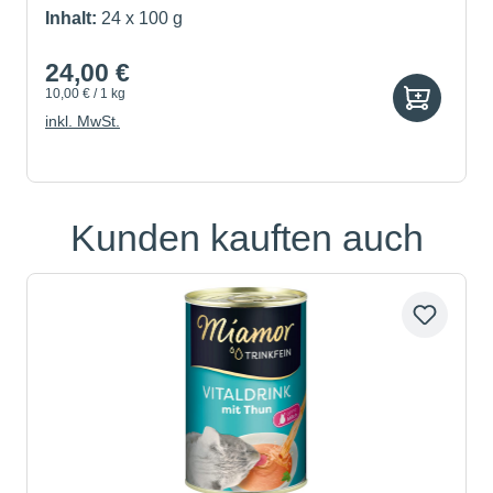
Inhalt:
24 x 100 g
24,00 €
10,00 € / 1 kg
inkl. MwSt.
Kunden kauften auch
Produktgalerie überspringen