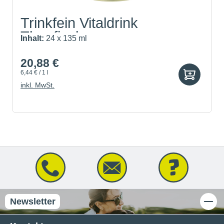
Trinkfein Vitaldrink
Thunfisch
Inhalt:
24 x 135 ml
20,88 €
6,44 € / 1 l
inkl. MwSt.
Newsletter