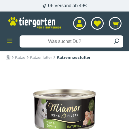
0€ Versand ab 49€
alt springen
Katze
Katzenfutter
Katzennassfutter
Bildergalerie überspringen