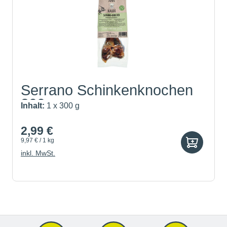
Serrano Schinkenknochen
300g
Inhalt:
1 x 300 g
2,99 €
9,97 € / 1 kg
inkl. MwSt.