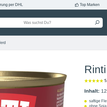
erung per DHL
Top Marken
ferd
Rint
Inhalt:
12
saftige Fl
ohne Soja