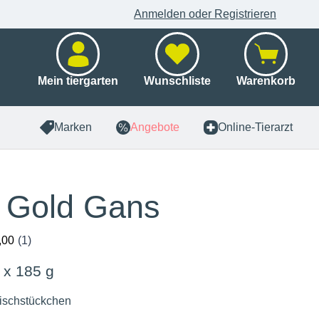
Anmelden oder Registrieren
Mein tiergarten
Wunschliste
Warenkorb
Marken
Angebote
Online-Tierarzt
i Gold Gans
 x 185 g
eischstückchen