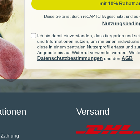
mit 10% Rabatt 
Diese Seite ist durch reCAPTCHA geschützt und es 
Nutzungsbedin
Ich bin damit einverstanden, dass tiergarten und 
und Informationen nutzen, um mir einen individuali
diese in einem zentralen Nutzerprofil erfasst und z
Angebote bis auf Widerruf verwendet werden. Weite
Datenschutzbestimmungen
AGB
und den
.
ationen
Versand
 Zahlung