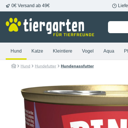
0€ Versand ab 49€
Lief
springen
Zur Hauptnavigation springen
Hund
Katze
Kleintiere
Vogel
Aqua
P
Hund
Hundefutter
Hundenassfutter
Bildergalerie überspringen