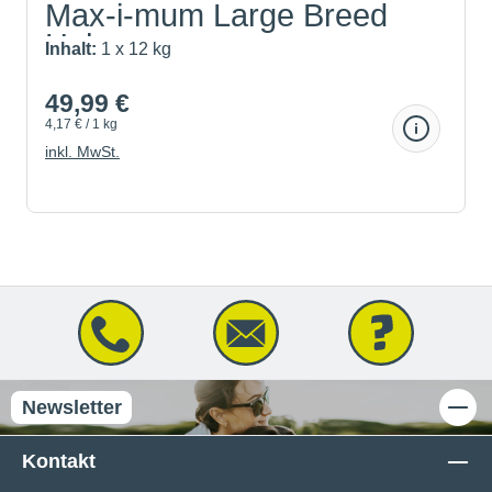
Max-i-mum Large Breed
Huhn
Inhalt:
1 x 12 kg
49,99 €
4,17 € / 1 kg
inkl. MwSt.
Newsletter
Kontakt