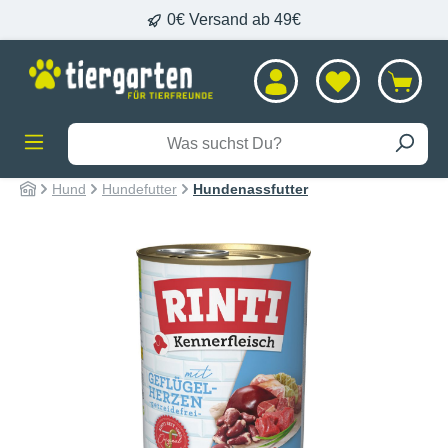
0€ Versand ab 49€
alt springen
Hund
Hundefutter
Hundenassfutter
Bildergalerie überspringen