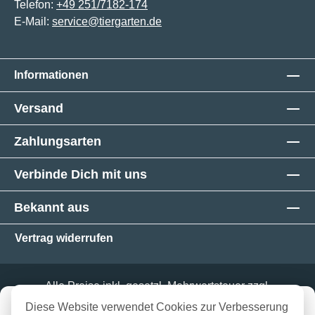
Telefon:
+49 251/7182-174
E-Mail:
service@tiergarten.de
Informationen
Versand
Zahlungsarten
Verbinde Dich mit uns
Bekannt aus
Vertrag widerrufen
Alle Preise inkl. gesetzl. Mehrwertsteuer zzgl.
Versandkosten
und ggf. Nachnahmegebühren, wenn
in 3-5 Werktagen bei dir
Diese Website verwendet Cookies zur Verbesserung