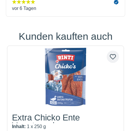
Kunden kauften auch
Produktgalerie überspringen
Extra Chicko Ente
Vorratspack
Inhalt:
1 x 250 g