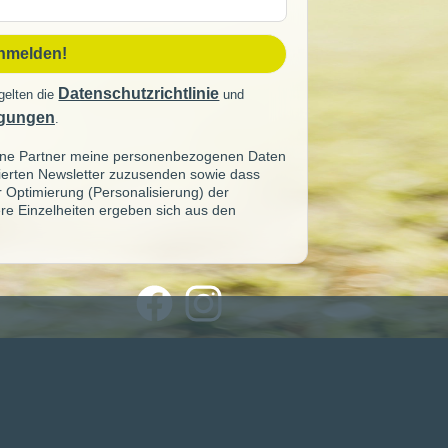
sse
anmelden!
Datenschutzrichtlinie
gelten die
und
gungen
.
seine Partner meine personenbezogenen Daten
sierten Newsletter zuzusenden sowie dass
ur Optimierung (Personalisierung) der
re Einzelheiten ergeben sich aus den
Verbinde Dich mit uns
Facebook
Instagram