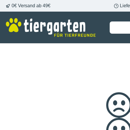
0€ Versand ab 49€
Lief
springen
Zur Hauptnavigation springen