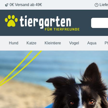
0€ Versand ab 49€
Lief
springen
Zur Hauptnavigation springen
Hund
Katze
Kleintiere
Vogel
Aqua
P