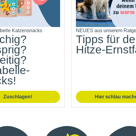
belle Katzensnacks
NEUES aus unserem Ratge
schig?
Tipps für d
prig?
Hitze-Ernstfa
eitig?
belle-
ks!
Zuschlagen!
Hier schlau mach