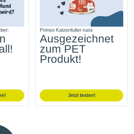
ber:
Primox Katzenfutter nass
en
Ausgezeichnet
ll!
zum PET
Produkt!
en!
Jetzt testen!