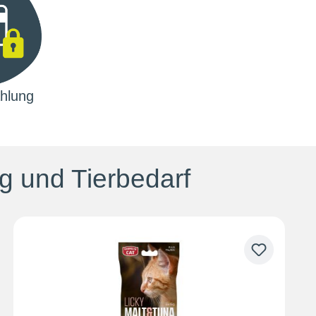
hlung
g und Tierbedarf