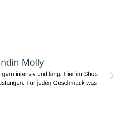
l-Rüde Lui
ahl hier gar nicht so leicht, aber Lui ist
ig verrückt nach den Primox Leckerlis. Mit
Easy bestellt und fix geliefert. So mögen