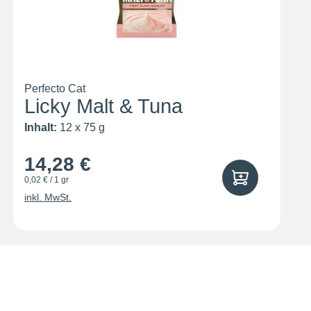
Perfecto Cat
Pe
Licky Malt & Tuna
K
Inhalt:
12 x 75 g
In
14,28 €
1
0,02 € / 1 gr
3,25
inkl. MwSt.
ink