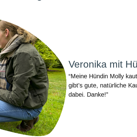
Gina mit Dacke
“Bei der top Leckerli-Ausw
fündig geworden und völl
einem Haps sind sie weg. 
wir das!”