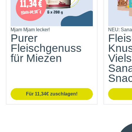
Mjam Mjam lecker!
NEU: Sana
Purer
Flei
Fleischgenuss
Knus
für Miezen
Viels
Sana
Snac
Für 11,34€ zuschlagen!