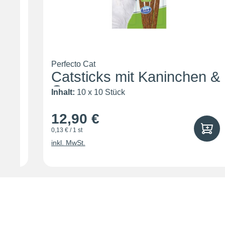
Perfecto Cat
Catsticks mit Kaninchen &
G...
Inhalt:
10 x 10 Stück
12,90 €
0,13 € / 1 st
inkl. MwSt.