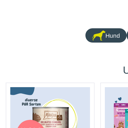
Hund
U