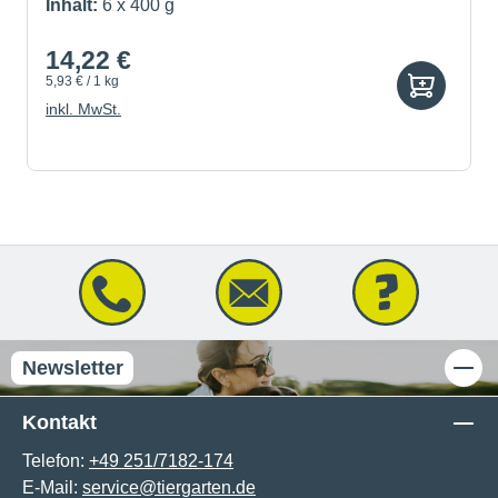
Inhalt:
6 x 400 g
14,22 €
5,93 € / 1 kg
inkl. MwSt.
Newsletter
Kontakt
Telefon:
+49 251/7182-174
E-Mail:
service@tiergarten.de