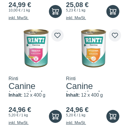
24,99 €
25,08 €
10,00 € / 1 kg
5,23 € / 1 kg
inkl. MwSt.
inkl. MwSt.
Rinti
Rinti
Canine
Canine
Intestinal
Intestinal
Inhalt:
12 x 400 g
Inhalt:
12 x 400 g
Diabetes
Huhn
24,96 €
24,96 €
5,20 € / 1 kg
5,20 € / 1 kg
inkl. MwSt.
inkl. MwSt.