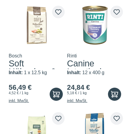
Bosch
Rinti
Soft
Canine
Hühnchen &
Intestinal
Inhalt:
1 x 12.5 kg
Inhalt:
12 x 400 g
Banane
Aufbaukur
56,49 €
24,84 €
4,52 € / 1 kg
5,18 € / 1 kg
inkl. MwSt.
inkl. MwSt.