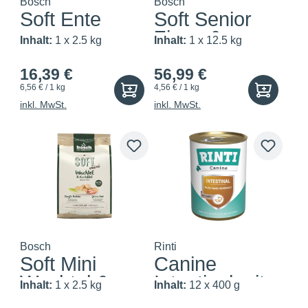
Bosch
Bosch
Soft Ente
Soft Senior
Ziege &
Inhalt:
1 x 2.5 kg
Inhalt:
1 x 12.5 kg
Kartoffel
16,39 €
56,99 €
6,56 € / 1 kg
4,56 € / 1 kg
inkl. MwSt.
inkl. MwSt.
Bosch
Rinti
Soft Mini
Canine
Wachtel &
Intestinal mit
Inhalt:
1 x 2.5 kg
Inhalt:
12 x 400 g
Kartoffel
Lamm