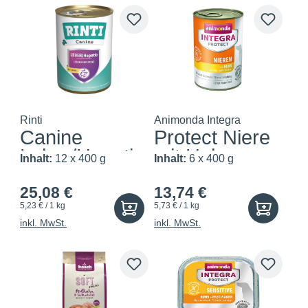
Rinti
Animonda Integra
Canine
Protect Niere
Leber/Hepatic
mit Huhn
Inhalt:
12 x 400 g
Inhalt:
6 x 400 g
Huhn
25,08 €
13,74 €
5,23 € / 1 kg
5,73 € / 1 kg
inkl. MwSt.
inkl. MwSt.