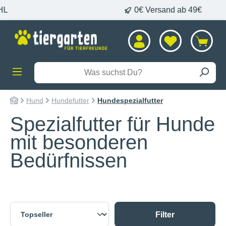
Lieferung per DHL
alt springen
Hund
Hundefutter
Hundespezialfutter
Spezialfutter für Hunde
mit besonderen
Bedürfnissen
Filter