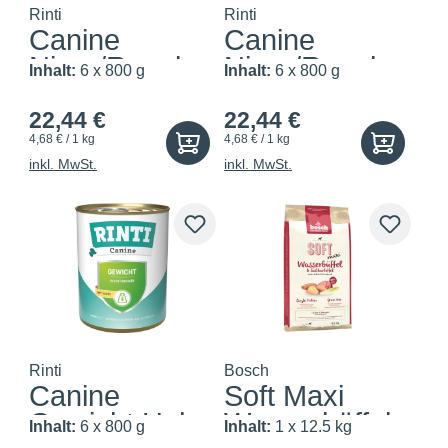
Rinti
Rinti
Canine
Canine
Niere/Renal
Niere/Renal
Inhalt:
6 x 800 g
Inhalt:
6 x 800 g
Rind
Huhn
22,44 €
22,44 €
4,68 € / 1 kg
4,68 € / 1 kg
inkl. MwSt.
inkl. MwSt.
Rinti
Bosch
Canine
Soft Maxi
Gewicht Huhn
Wasserbüffel
Inhalt:
6 x 800 g
Inhalt:
1 x 12.5 kg