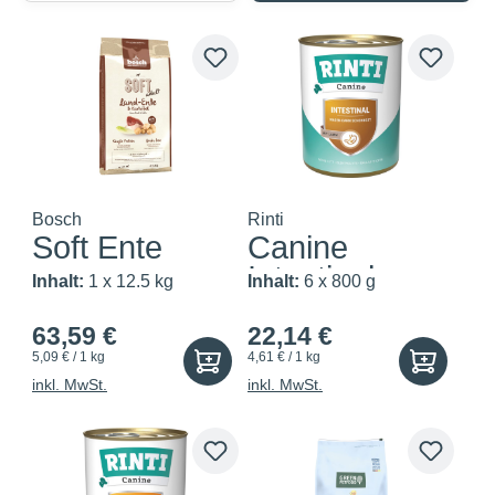
Bosch
Rinti
Soft Ente
Canine
Intestinal
Inhalt:
1 x 12.5 kg
Inhalt:
6 x 800 g
Lamm
63,59 €
22,14 €
5,09 € / 1 kg
4,61 € / 1 kg
inkl. MwSt.
inkl. MwSt.