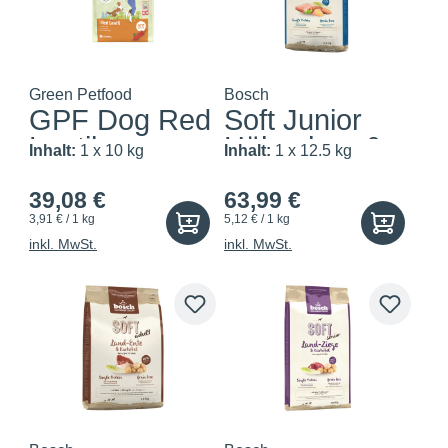
Green Petfood
Bosch
GPF Dog Red
Soft Junior
Lentil
Hühnchen &
Inhalt:
1 x 10 kg
Inhalt:
1 x 12.5 kg
Süßk...
39,08 €
63,99 €
3,91 € / 1 kg
5,12 € / 1 kg
inkl. MwSt.
inkl. MwSt.