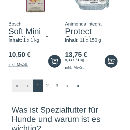
Bosch
Animonda Integra
Soft Mini
Protect
Perlhuhn &
Sensitive
Inhalt:
1 x 1 kg
Inhalt:
11 x 150 g
Süsska...
Huhn + Pa...
10,50 €
13,75 €
8,33 € / 1 kg
inkl. MwSt.
inkl. MwSt.
Seite
Seite
Seite
1
2
3
Was ist Spezialfutter für
Hunde und warum ist es
wichtig?