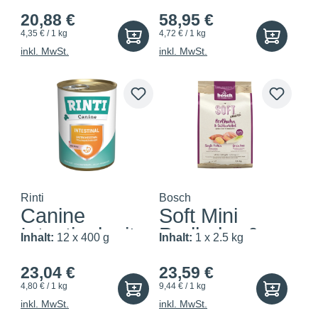
& Sü...
20,88 €
58,95 €
4,35 € / 1 kg
4,72 € / 1 kg
inkl. MwSt.
inkl. MwSt.
Rinti
Bosch
Canine
Soft Mini
Intestinal mit
Perlhuhn &
Inhalt:
12 x 400 g
Inhalt:
1 x 2.5 kg
Rind
Süsska...
23,04 €
23,59 €
4,80 € / 1 kg
9,44 € / 1 kg
inkl. MwSt.
inkl. MwSt.