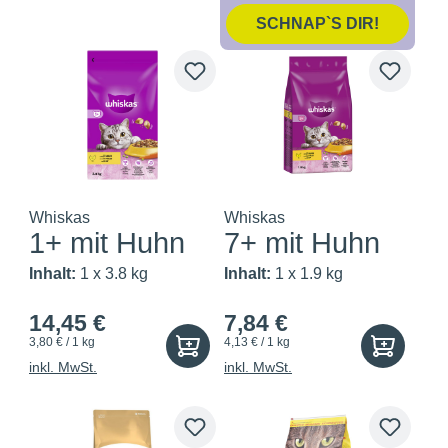
SCHNAP`S DIR!
Whiskas
Whiskas
1+ mit Huhn
7+ mit Huhn
Inhalt:
1 x 3.8 kg
Inhalt:
1 x 1.9 kg
14,45 €
7,84 €
3,80 € / 1 kg
4,13 € / 1 kg
inkl. MwSt.
inkl. MwSt.