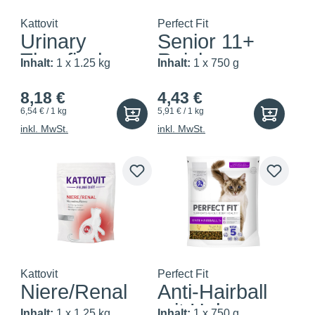
Kattovit
Perfect Fit
Urinary
Senior 11+
Thunfisch
Reich an
Inhalt:
1 x 1.25 kg
Inhalt:
1 x 750 g
Huhn
8,18 €
4,43 €
6,54 € / 1 kg
5,91 € / 1 kg
inkl. MwSt.
inkl. MwSt.
Kattovit
Perfect Fit
Niere/Renal
Anti-Hairball
mit Huhn
Inhalt:
1 x 1.25 kg
Inhalt:
1 x 750 g