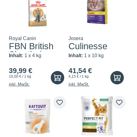
Royal Canin
Josera
FBN British
Culinesse
Shorthair
Inhalt:
1 x 4 kg
Inhalt:
1 x 10 kg
Adult
39,99 €
41,54 €
10,00 € / 1 kg
4,15 € / 1 kg
inkl. MwSt.
inkl. MwSt.