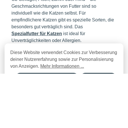
Geschmacksrichtungen von Futter sind so
individuell wie die Katzen selbst. Für
empfindlichere Katzen gibt es spezielle Sorten, die
besonders gut verträglich sind. Das
Spezialfutter für Katzen
ist ideal für
Unverträglichkeiten oder Allergien.
Diese Website verwendet Cookies zur Verbesserung
Welches Katzentrockenfutter
deiner Nutzererfahrung sowie zur Personalisierung
eignet sich für welches Alter?
von Anzeigen.
Mehr Informationen ...
Mit unterschiedlichen Zusammensetzungen im
Nur technisch notwendige
Konfigurieren
Trockenfutter garantierst du, dass das Futter stets zu
der richtigen Lebensphase deiner Katze passt. Jede
Alle Cookies akzeptieren
Lebensphase, egal ob Kitten, ausgewachsene
Katzen oder Senioren, erfordert eine andere
Nährstoffzusammensetzung. Auch bei speziellen
gesundheitlichen Anforderungen, wie einem
empfindlichen Magen-Darm-Trakt oder