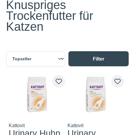
Knuspriges
Trockenfutter für
Katzen
Filter
Kattovit
Kattovit
Urinary Huhn
Urinary