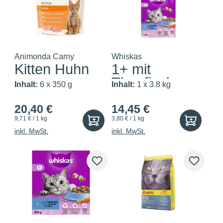
Animonda Carny
Whiskas
Kitten Huhn
1+ mit
Thunfisch
Inhalt:
6 x 350 g
Inhalt:
1 x 3.8 kg
20,40 €
14,45 €
9,71 € / 1 kg
3,80 € / 1 kg
inkl. MwSt.
inkl. MwSt.