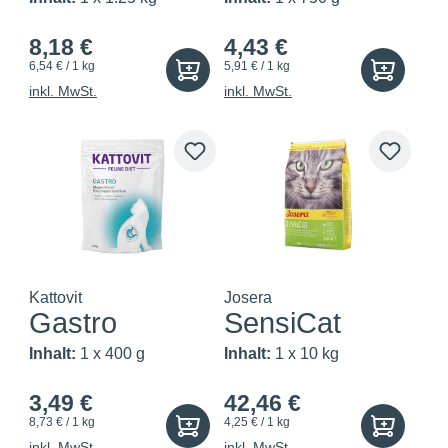
8,18 €
4,43 €
6,54 € / 1 kg
5,91 € / 1 kg
inkl. MwSt.
inkl. MwSt.
Kattovit
Josera
Gastro
SensiCat
Inhalt:
1 x 400 g
Inhalt:
1 x 10 kg
3,49 €
42,46 €
8,73 € / 1 kg
4,25 € / 1 kg
inkl. MwSt.
inkl. MwSt.