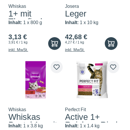
Whiskas
Josera
1+ mit
Leger
Thunfisch
Inhalt:
1 x 800 g
Inhalt:
1 x 10 kg
3,13 €
42,68 €
3,91 € / 1 kg
4,27 € / 1 kg
inkl. MwSt.
inkl. MwSt.
Whiskas
Perfect Fit
Whiskas
Active 1+
Beutel 1+ mit
Reich an Rind
Inhalt:
1 x 3.8 kg
Inhalt:
1 x 1.4 kg