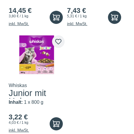
Rind
14,45 €
7,43 €
3,80 € / 1 kg
5,31 € / 1 kg
inkl. MwSt.
inkl. MwSt.
Whiskas
Junior mit
Huhn
Inhalt:
1 x 800 g
3,22 €
4,03 € / 1 kg
inkl. MwSt.