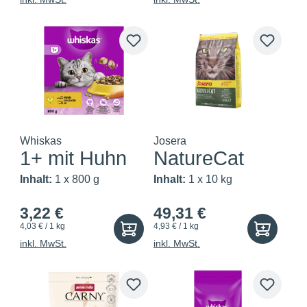
Whiskas
Josera
1+ mit Huhn
NatureCat
Inhalt:
1 x 800 g
Inhalt:
1 x 10 kg
3,22 €
49,31 €
4,03 € / 1 kg
4,93 € / 1 kg
inkl. MwSt.
inkl. MwSt.