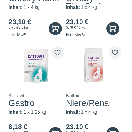
Thunfisch
Inhalt:
1 x 4 kg
Inhalt:
1 x 4 kg
23,10 €
23,10 €
5,78 € / 1 kg
5,78 € / 1 kg
inkl. MwSt.
inkl. MwSt.
Kattovit
Kattovit
Gastro
Niere/Renal
Inhalt:
1 x 1.25 kg
Inhalt:
1 x 4 kg
8,18 €
23,10 €