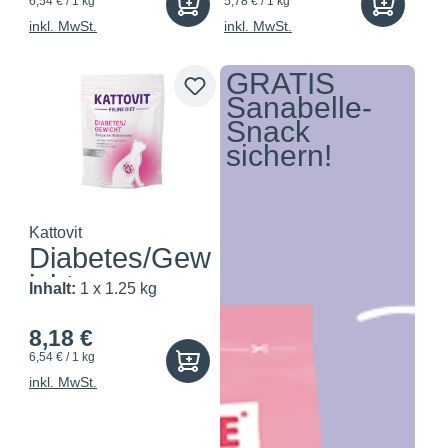
6,54 € / 1 kg
5,78 € / 1 kg
inkl. MwSt.
inkl. MwSt.
GRATIS
Sanabelle-
Snack
sichern!
Kattovit
Diabetes/Gew
icht
Inhalt:
1 x 1.25 kg
8,18 €
6,54 € / 1 kg
inkl. MwSt.