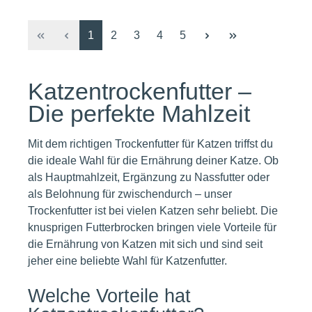
Seite
Seite
Seite
Seite
Seite
1
2
3
4
5
Katzentrockenfutter –
Die perfekte Mahlzeit
Mit dem richtigen Trockenfutter für Katzen triffst du
die ideale Wahl für die Ernährung deiner Katze. Ob
als Hauptmahlzeit, Ergänzung zu Nassfutter oder
als Belohnung für zwischendurch – unser
Trockenfutter ist bei vielen Katzen sehr beliebt. Die
knusprigen Futterbrocken bringen viele Vorteile für
die Ernährung von Katzen mit sich und sind seit
jeher eine beliebte Wahl für Katzenfutter.
Welche Vorteile hat