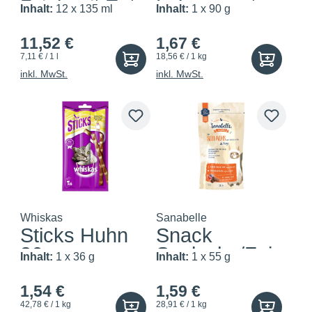
Drink mit Ente
Leberwurst-
Inhalt:
12 x 135 ml
Inhalt:
1 x 90 g
Cream
11,52 €
1,67 €
7,11 € / 1 l
18,56 € / 1 kg
inkl. MwSt.
inkl. MwSt.
Whiskas
Sanabelle
Sticks Huhn
Snack
36g
Seelachs/Feig
Inhalt:
1 x 36 g
Inhalt:
1 x 55 g
e
1,54 €
1,59 €
42,78 € / 1 kg
28,91 € / 1 kg