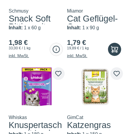
Schmusy
Miamor
Snack Soft
Cat Geflügel-
Bitties mit
Cream
Inhalt:
1 x 60 g
Inhalt:
1 x 90 g
Huhn
1,98 €
1,79 €
33,00 € / 1 kg
19,89 € / 1 kg
inkl. MwSt.
inkl. MwSt.
Whiskas
GimCat
Knuspertasch
Katzengras
en mit Lachs