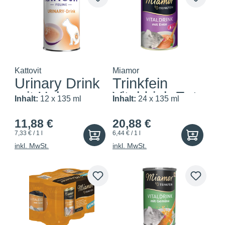
Kattovit
Miamor
Urinary Drink
Trinkfein
mit Huhn
Vitaldrink Ente
Inhalt:
12 x 135 ml
Inhalt:
24 x 135 ml
11,88 €
20,88 €
7,33 € / 1 l
6,44 € / 1 l
inkl. MwSt.
inkl. MwSt.