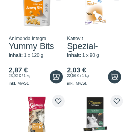
Animonda Integra
Kattovit
Yummy Bits
Spezial-
Creme
Inhalt:
1 x 120 g
Inhalt:
1 x 90 g
Urinary mit
Huhn
2,87 €
2,03 €
23,92 € / 1 kg
22,56 € / 1 kg
inkl. MwSt.
inkl. MwSt.