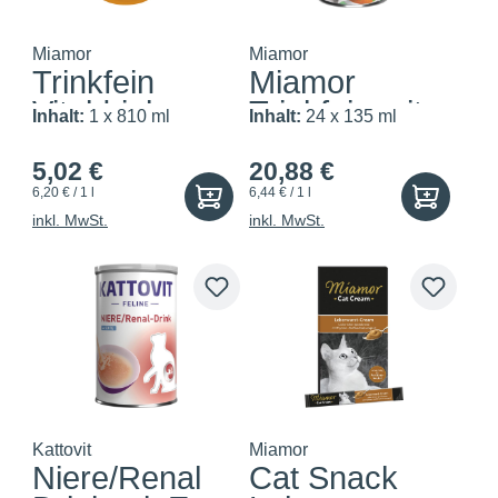
Miamor
Miamor
Trinkfein
Miamor
Vitaldrink
Trinkfein mit
Inhalt:
1 x 810 ml
Inhalt:
24 x 135 ml
Huhn S...
Gemüse
5,02 €
20,88 €
6,20 € / 1 l
6,44 € / 1 l
inkl. MwSt.
inkl. MwSt.
Kattovit
Miamor
Niere/Renal
Cat Snack