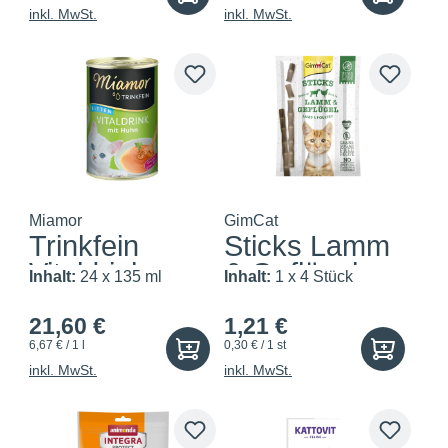
inkl. MwSt.
inkl. MwSt.
Miamor
GimCat
Trinkfein
Sticks Lamm
Vitaldrink
& Geflügel
Inhalt:
24 x 135 ml
Inhalt:
1 x 4 Stück
Kitten...
21,60 €
1,21 €
6,67 € / 1 l
0,30 € / 1 st
inkl. MwSt.
inkl. MwSt.