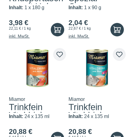
en mit Huhn
Creme
Inhalt:
1 x 180 g
Inhalt:
1 x 90 g
und...
Niere/Renal
m...
3,98 €
2,04 €
22,11 € / 1 kg
22,67 € / 1 kg
inkl. MwSt.
inkl. MwSt.
Miamor
Miamor
Trinkfein
Trinkfein
Vitaldrink
Vitaldrink
Inhalt:
24 x 135 ml
Inhalt:
24 x 135 ml
Huhn
Thunfisch
20,88 €
20,88 €