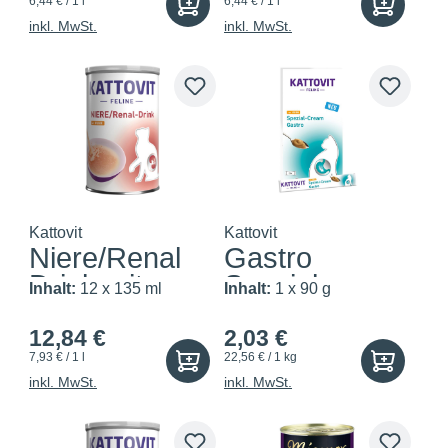
6,44 € / 1 l
6,44 € / 1 l
inkl. MwSt.
inkl. MwSt.
Kattovit
Kattovit
Niere/Renal
Gastro
Drink mit
Spezial-
Inhalt:
12 x 135 ml
Inhalt:
1 x 90 g
Huhn
Cream mit
Huhn
12,84 €
2,03 €
7,93 € / 1 l
22,56 € / 1 kg
inkl. MwSt.
inkl. MwSt.