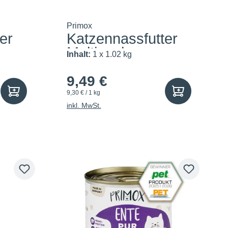
Primox
er
Katzennassfutter
Multipack...
Inhalt:
1 x 1.02 kg
9,49 €
9,30 € / 1 kg
inkl. MwSt.