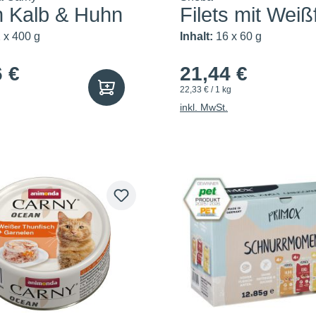
n Kalb & Huhn
Filets mit Weiß
te
 x 400 g
Inhalt:
16 x 60 g
6 €
21,44 €
22,33 € / 1 kg
inkl. MwSt.