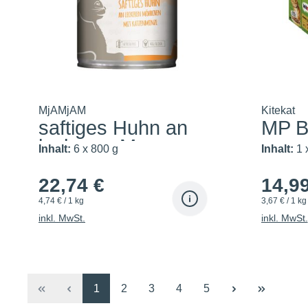
MjAMjAM
Kitekat
saftiges Huhn an
MP Bu
leckeren M...
Inhalt:
6 x 800 g
Inhalt:
1 
22,74 €
14,9
4,74 € / 1 kg
3,67 € / 1 kg
inkl. MwSt.
inkl. MwSt.
Seite
Seite
Seite
Seite
Seite
1
2
3
4
5