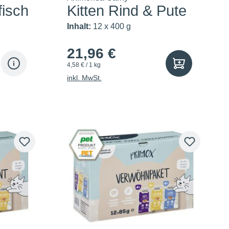
fisch
Kitten Rind & Pute
Inhalt:
12 x 400 g
21,96 €
4,58 € / 1 kg
inkl. MwSt.