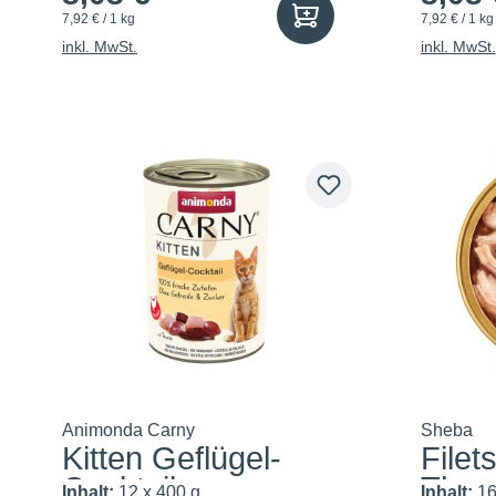
7,92 € / 1 kg
7,92 € / 1 kg
inkl. MwSt.
inkl. MwSt.
Animonda Carny
Sheba
Kitten Geflügel-
Filet
Cocktail
Thun
Inhalt:
12 x 400 g
Inhalt:
16