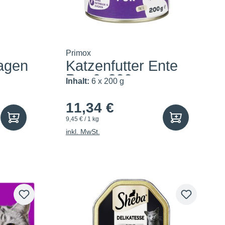
Primox
agen
Katzenfutter Ente
Pur 6x200g
Inhalt:
6 x 200 g
11,34 €
9,45 € / 1 kg
inkl. MwSt.