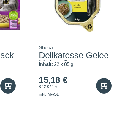
Sheba
pack
Delikatesse Gelee
Huhn-Gesc...
Inhalt:
22 x 85 g
15,18 €
8,12 € / 1 kg
inkl. MwSt.