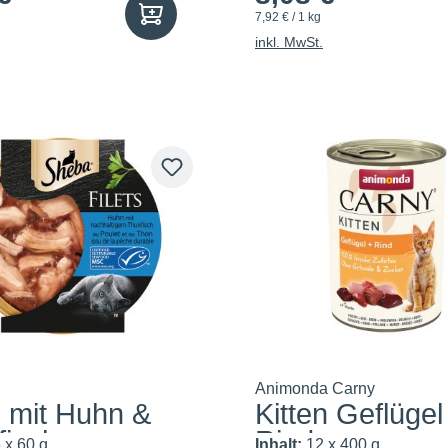
7,92 € / 1 kg
inkl. MwSt.
Animonda Carny
s mit Huhn &
Kitten Geflügel
fisch
Rind
 x 60 g
Inhalt:
12 x 400 g