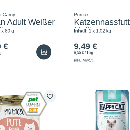
a Carny
Primox
n Adult Weißer
Katzennassfutt
isc...
Multipack...
 x 80 g
Inhalt:
1 x 1.02 kg
0 €
9,49 €
g
9,30 € / 1 kg
inkl. MwSt.