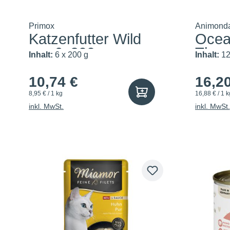
Primox
Animond
Katzenfutter Wild
Ocea
pur 6x200g
Thunf
Inhalt:
6 x 200 g
Inhalt:
12
10,74 €
16,2
8,95 € / 1 kg
16,88 € / 1 k
inkl. MwSt.
inkl. MwSt.