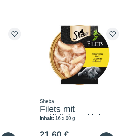
Sheba
Filets mit
natürlichem Huhn
Inhalt:
16 x 60 g
21,60 €