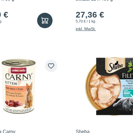
0 €
27,36 €
g
5,70 € / 1 kg
inkl. MwSt.
a Carny
Sheba