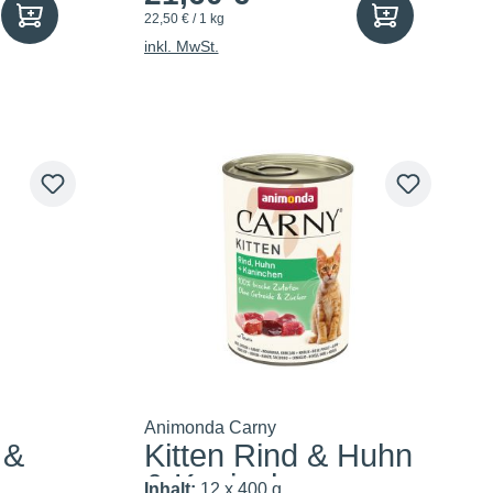
22,50 € / 1 kg
inkl. MwSt.
Animonda Carny
 &
Kitten Rind & Huhn
& Kaninchen
Inhalt:
12 x 400 g