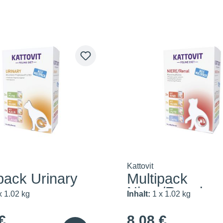
Kattovit
pack Urinary
Multipack
Niere/Renal
x 1.02 kg
Inhalt:
1 x 1.02 kg
€
8,08 €