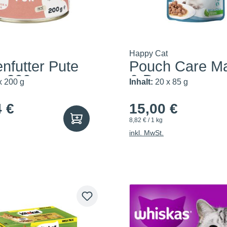
Happy Cat
nfutter Pute
Pouch Care M
6x200g
& Darm
x 200 g
Inhalt:
20 x 85 g
4 €
15,00 €
8,82 € / 1 kg
inkl. MwSt.