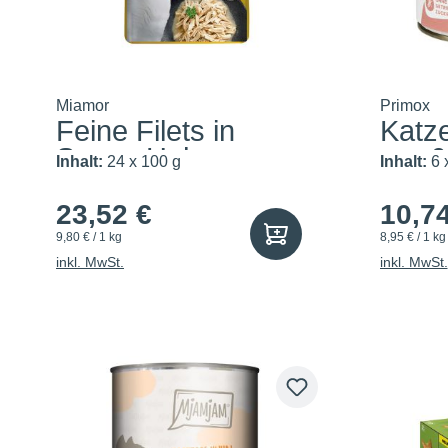
Miamor
Primox
Feine Filets in
Katze
Sauce Huhn
pur 
Inhalt:
24 x 100 g
Inhalt:
6 
23,52 €
10,7
9,80 € / 1 kg
8,95 € / 1 kg
inkl. MwSt.
inkl. MwSt.