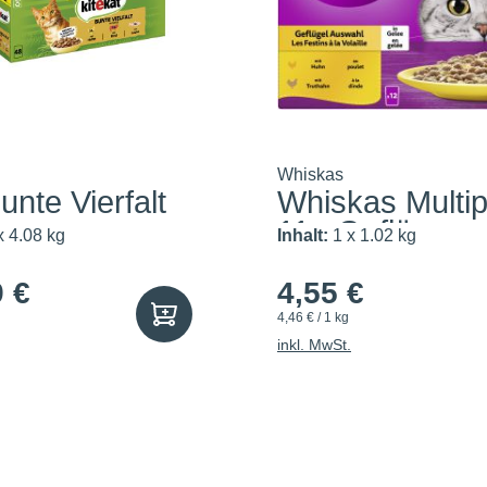
Whiskas
nte Vierfalt
Whiskas Multi
11+ Geflü...
x 4.08 kg
Inhalt:
1 x 1.02 kg
9 €
4,55 €
4,46 € / 1 kg
inkl. MwSt.