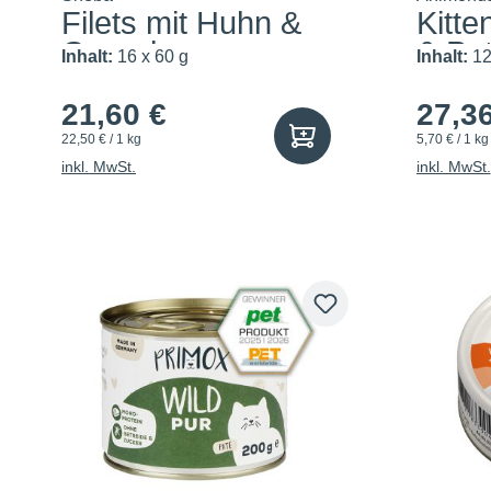
Filets mit Huhn &
Kitte
Garnelen
& Pu
Inhalt:
16 x 60 g
Inhalt:
12
21,60 €
27,3
22,50 € / 1 kg
5,70 € / 1 kg
inkl. MwSt.
inkl. MwSt.