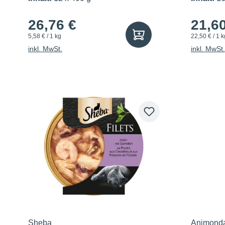
26,76 €
21,6
5,58 € / 1 kg
22,50 € / 1 k
inkl. MwSt.
inkl. MwSt.
Sheba
Animond