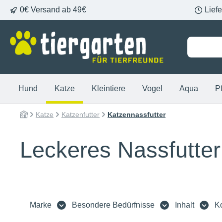
0€ Versand ab 49€
Lief
springen
Zur Hauptnavigation springen
Hund
Katze
Kleintiere
Vogel
Aqua
P
Katze
Katzenfutter
Katzennassfutter
Leckeres Nassfutter
Marke
Besondere Bedürfnisse
Inhalt
Ko