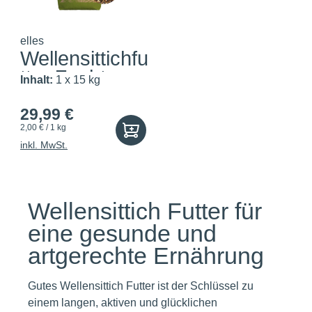
elles
Wellensittichfu
tter Zucht
Inhalt:
1 x 15 kg
29,99 €
2,00 € / 1 kg
inkl. MwSt.
Wellensittich Futter für
eine gesunde und
artgerechte Ernährung
Gutes Wellensittich Futter ist der Schlüssel zu
einem langen, aktiven und glücklichen