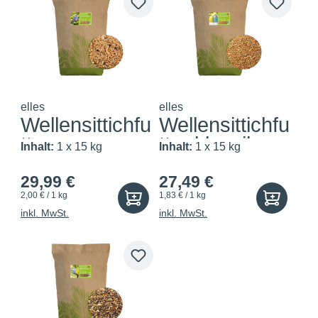
elles
elles
Wellensittichfu
Wellensittichfu
tter
tter klassik
Inhalt:
1 x 15 kg
Inhalt:
1 x 15 kg
29,99 €
27,49 €
2,00 € / 1 kg
1,83 € / 1 kg
inkl. MwSt.
inkl. MwSt.