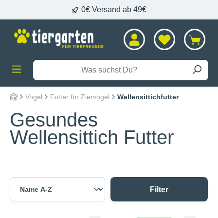
rung per DHL
0€ Versand ab
alt springen
Vogel
Futter für Ziervögel
Wellensittichfutter
Gesundes
Wellensittich Futter
Filter