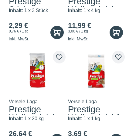
Prestige
Prestige
Sticks
Wellensittiche
Inhalt:
1 x 3 Stück
Inhalt:
1 x 4 kg
Kleinsittic...
2,29 €
11,99 €
0,76 € / 1 st
3,00 € / 1 kg
inkl. MwSt.
inkl. MwSt.
Versele-Laga
Versele-Laga
Prestige
Prestige
Wellensittiche
Wellensittichfu
Inhalt:
1 x 20 kg
Inhalt:
1 x 1 kg
tter
26,64 €
3,69 €