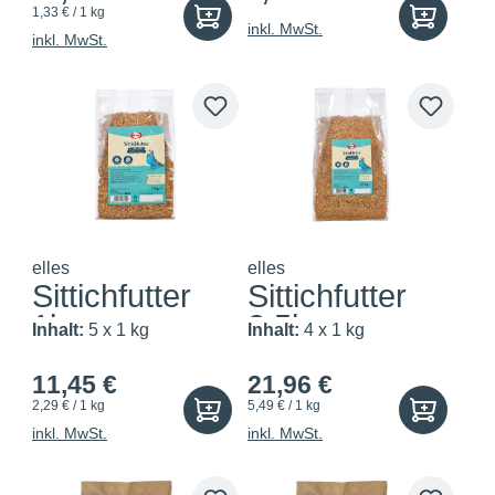
1,33 € / 1 kg
inkl. MwSt.
inkl. MwSt.
elles
elles
Sittichfutter
Sittichfutter
1kg
2,5kg
Inhalt:
5 x 1 kg
Inhalt:
4 x 1 kg
11,45 €
21,96 €
2,29 € / 1 kg
5,49 € / 1 kg
inkl. MwSt.
inkl. MwSt.