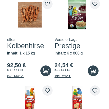
elles
Versele-Laga
Kolbenhirse
Prestige
rot
Premium
Inhalt:
1 x 15 kg
Inhalt:
6 x 800 g
Wellensitt...
92,50 €
24,54 €
6,17 € / 1 kg
5,11 € / 1 kg
inkl. MwSt.
inkl. MwSt.