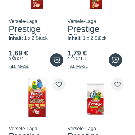
Versele-Laga
Versele-Laga
Prestige
Prestige
Sticks kleine
Sticks
Inhalt:
1 x 2 Stück
Inhalt:
1 x 2 Stück
Papa...
Kleinsittic...
1,69 €
1,79 €
0,85 € / 1 st
0,90 € / 1 st
inkl. MwSt.
inkl. MwSt.
Versele-Laga
Versele-Laga