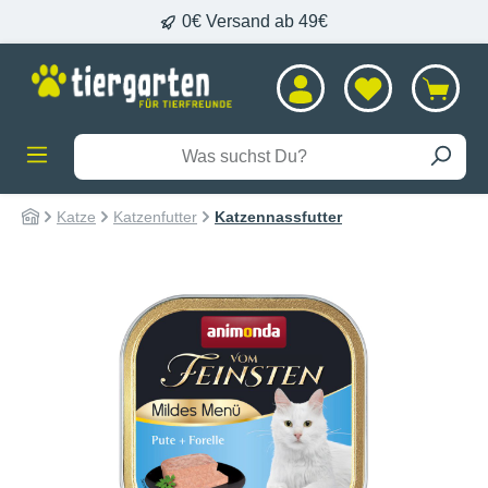
0€ Versand ab 49€
alt springen
Katze
Katzenfutter
Katzennassfutter
Bildergalerie überspringen