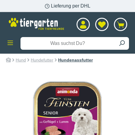
Lieferung per DHL
alt springen
Hund
Hundefutter
Hundenassfutter
Bildergalerie überspringen