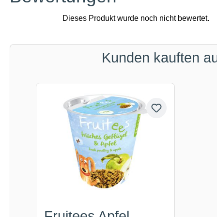
Kunden kauften a
Produktgalerie überspringen
Fruitees Apfel