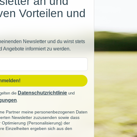
letter an und
iven Vorteilen und
heinenden Newsletter und du wirst stets
d Angebote informiert zu werden.
sse
anmelden!
Datenschutzrichtlinie
gelten die
und
gungen
.
seine Partner meine personenbezogenen Daten
sierten Newsletter zuzusenden sowie dass
ur Optimierung (Personalisierung) der
re Einzelheiten ergeben sich aus den