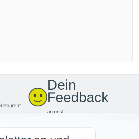
Dein
Feedback
Retouren"
an uns!