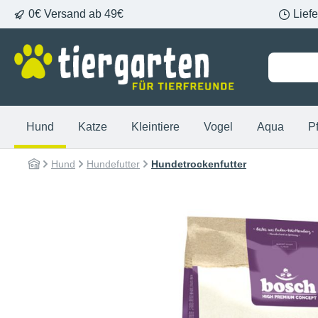
0€ Versand ab 49€
Lief
springen
Zur Hauptnavigation springen
Hund
Katze
Kleintiere
Vogel
Aqua
P
Hund
Hundefutter
Hundetrockenfutter
Bildergalerie überspringen