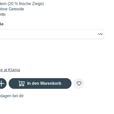
tein (20 % frische Ziege)
ohne Getreide
ette
ße
€
Gib den gewünschten Wert ein oder benutze die Schaltflächen um die Anzahl zu er
In den Warenkorb
tagen bei dir