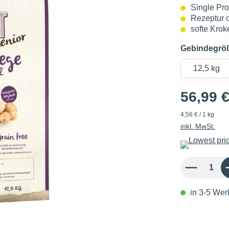
Single Pro
Rezeptur 
softe Krok
Gebindegrö
56,99 
4,56 € / 1 kg
inkl. MwSt.
Produkt Anzahl: 
in 3-5 Werk