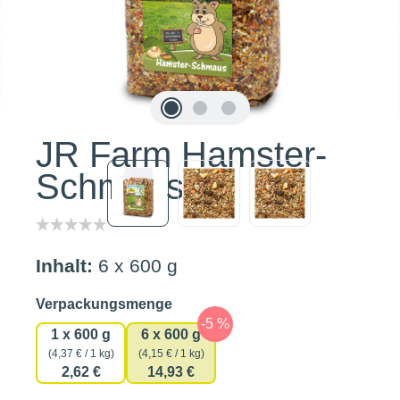
JR Farm Hamster-
Schmaus
Inhalt:
6 x 600 g
auswählen
Verpackungsmenge
1 x 600 g
6 x 600 g
(4,37 € / 1 kg)
(4,15 € / 1 kg)
2,62 €
14,93 €