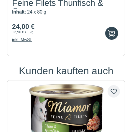
Feine Filets Thunfisch &
Ge...
Inhalt:
24 x 80 g
24,00 €
12,50 € / 1 kg
inkl. MwSt.
Kunden kauften auch
Produktgalerie überspringen