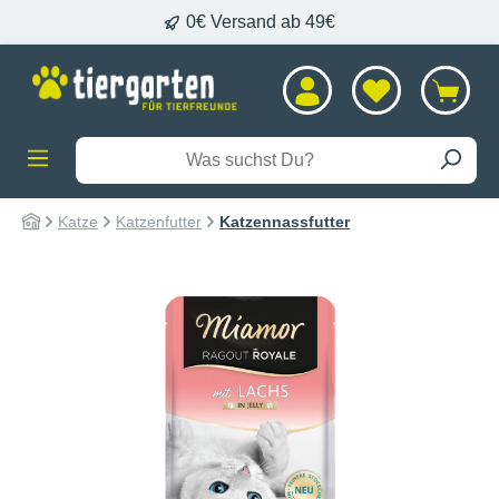
0€ Versand ab 49€
alt springen
Katze
Katzenfutter
Katzennassfutter
Bildergalerie überspringen