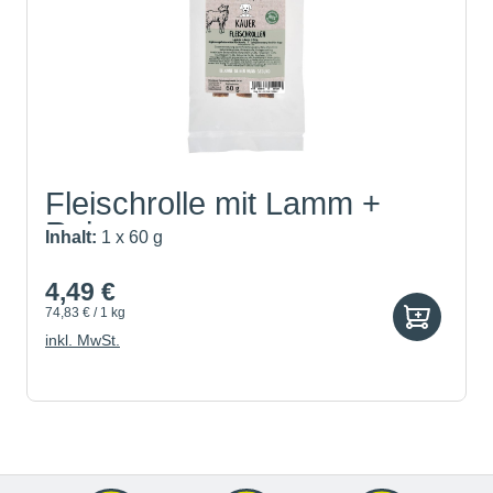
Fleischrolle mit Lamm +
Reis
Inhalt:
1 x 60 g
4,49 €
74,83 € / 1 kg
inkl. MwSt.