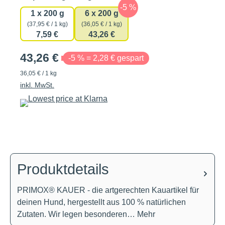
1 x 200 g
6 x 200 g
(37,95 € / 1 kg)
(36,05 € / 1 kg)
7,59 €
43,26 €
43,26 €
-5 % = 2,28 € gespart
36,05 € / 1 kg
inkl. MwSt.
Produktdetails
PRIMOX® KAUER - die artgerechten Kauartikel für
deinen Hund, hergestellt aus 100 % natürlichen
Zutaten. Wir legen besonderen…
Mehr