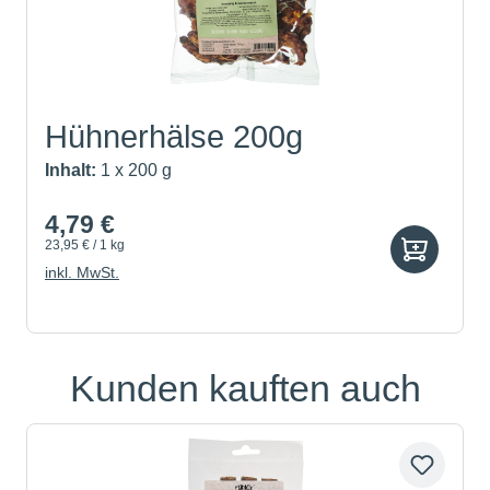
Hühnerhälse 200g
Inhalt:
1 x 200 g
4,79 €
23,95 € / 1 kg
inkl. MwSt.
Kunden kauften auch
Produktgalerie überspringen