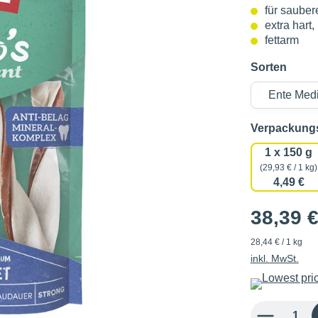
für saube
extra hart
fettarm
Sorten
Verpackun
1 x 150 g
(29,93 € / 1 kg)
4,49 €
38,39 
28,44 € / 1 kg
inkl. MwSt.
Produkt Anzahl: 