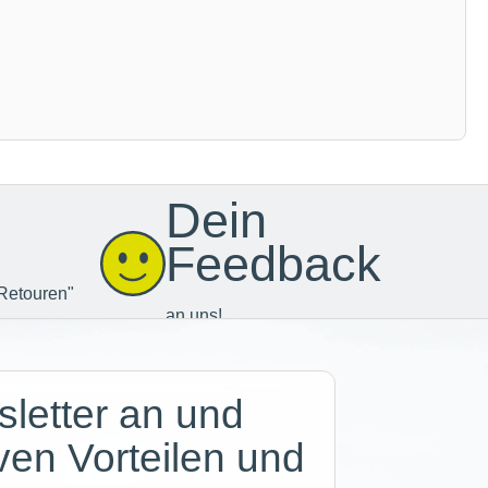
Dein
Feedback
Retouren"
an uns!
letter an und
iven Vorteilen und