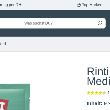
erung per DHL
Top Marken
ferd
Rint
Medi
Inhalt:
9 