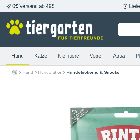
0€ Versand ab 49€
Lief
springen
Zur Hauptnavigation springen
Hund
Katze
Kleintiere
Vogel
Aqua
P
Hund
Hundefutter
Hundeleckerlis & Snacks
Bildergalerie überspringen