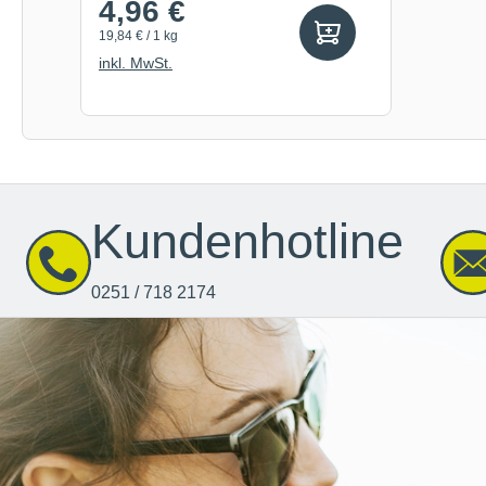
4,96 €
19,84 € / 1 kg
inkl. MwSt.
Kundenhotline
0251 / 718 2174