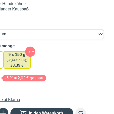
re Hundezähne
, langer Kauspaß
auswählen
gsmenge
9 x 150 g
(28,44 € / 1 kg)
38,39 €
€
-5 % = 2,02 € gespart
Gib den gewünschten Wert ein oder benutze die Schaltflächen um die Anzahl zu er
In den Warenkorb