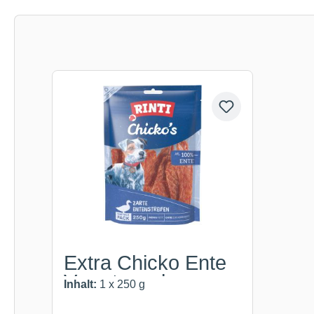
Produktgalerie überspringen
Extra Chicko Ente
Vorratspack
Inhalt:
1 x 250 g