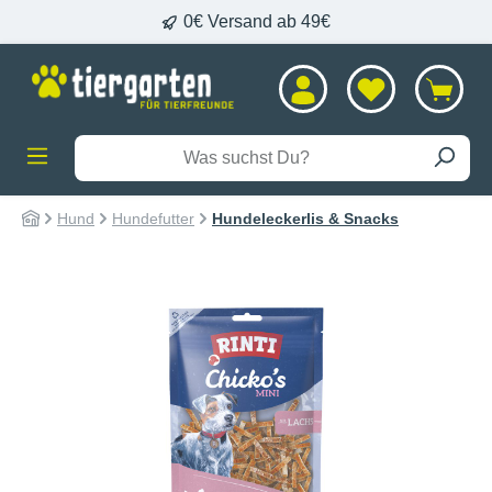
0€ Versand ab 49€
alt springen
Hund
Hundefutter
Hundeleckerlis & Snacks
Bildergalerie überspringen