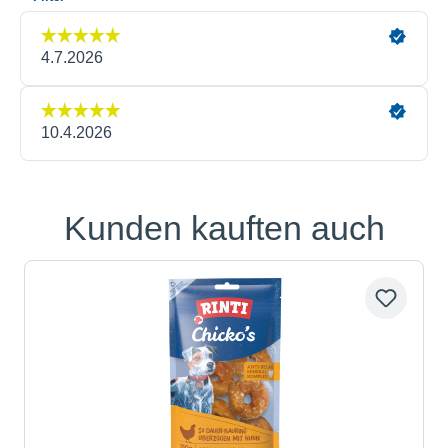
Kunden kauften auch
Produktgalerie überspringen