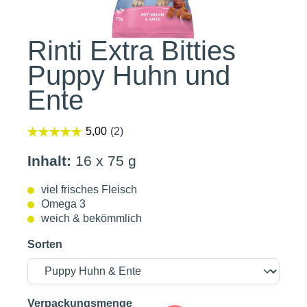
Rinti Extra Bitties
Puppy Huhn und
Ente
Inhalt:
16 x 75 g
viel frisches Fleisch
Omega 3
weich & bekömmlich
Sorten
auswählen
Verpackungsmenge