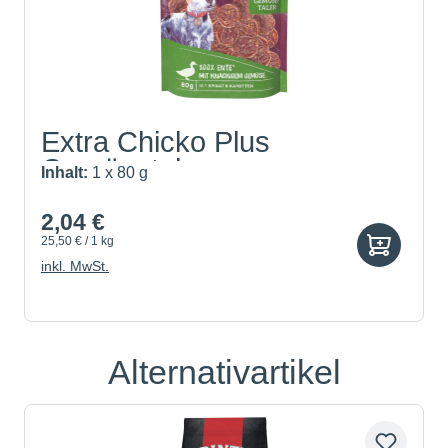
Extra Chicko Plus
Gemüsetal...
Inhalt:
1 x 80 g
2,04 €
25,50 € / 1 kg
inkl. MwSt.
Alternativartikel
Produktgalerie überspringen