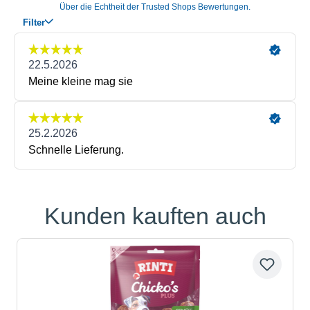
Kunden kauften auch
Produktgalerie überspringen