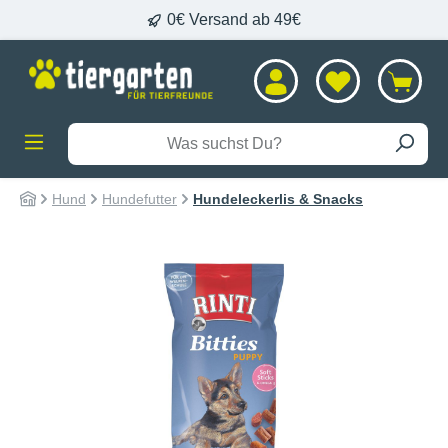
0€ Versand ab 49€
alt springen
Hund
Hundefutter
Hundeleckerlis & Snacks
Bildergalerie überspringen