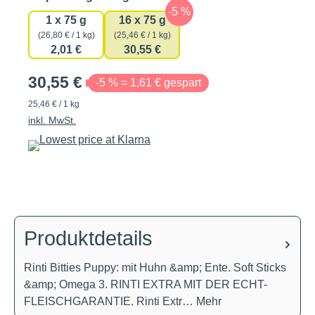
1 x 75 g
16 x 75 g
(26,80 € / 1 kg)
(25,46 € / 1 kg)
2,01 €
30,55 €
30,55 €
-5 % = 1,61 € gespart
25,46 € / 1 kg
inkl. MwSt.
Produktdetails
Rinti Bitties Puppy: mit Huhn &amp; Ente. Soft Sticks
&amp; Omega 3. RINTI EXTRA MIT DER ECHT-
FLEISCHGARANTIE. Rinti Extr…
Mehr