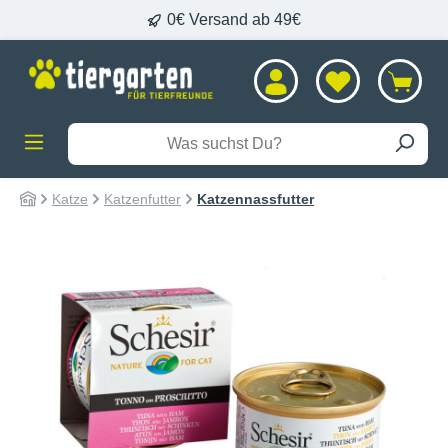
0€ Versand ab 49€
alt springen
Katze
Katzenfutter
Katzennassfutter
Bildergalerie überspringen