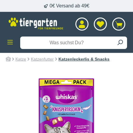
0€ Versand ab 49€
alt springen
Katze
Katzenfutter
Katzenleckerlis & Snacks
Bildergalerie überspringen