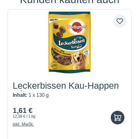
Leckerbissen Kau-Happen
mit...
Inhalt:
1 x 130 g
1,61 €
12,38 € / 1 kg
inkl. MwSt.