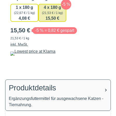
1 x 180 g
4 x 180 g
(22,67 € / 1 kg)
(21,53 € / 1 kg)
4,08 €
15,50 €
15,50 €
-5 % = 0,82 € gespart
21,53 € / 1 kg
inkl. MwSt.
Produktdetails
Ergänzungsfuttermittel für ausgewachsene Katzen -
Tiernahrung.