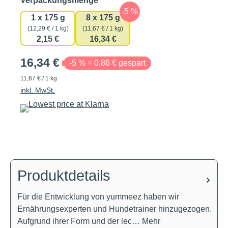
Verpackungsmenge
1 x 175 g
8 x 175 g
(12,29 € / 1 kg)
(11,67 € / 1 kg)
2,15 €
16,34 €
16,34 €
-5 % = 0,86 € gespart
11,67 € / 1 kg
inkl. MwSt.
Produktdetails
Für die Entwicklung von yummeez haben wir
Ernährungsexperten und Hundetrainer hinzugezogen.
Aufgrund ihrer Form und der lec…
Mehr