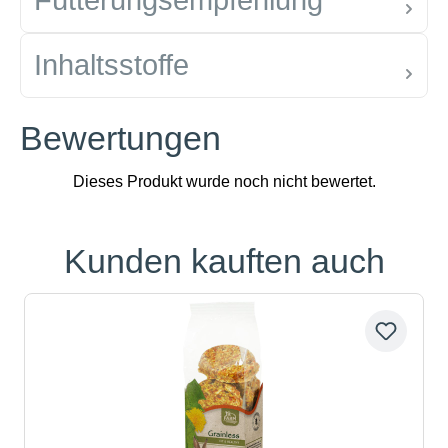
Fütterungsempfehlung
Inhaltsstoffe
Bewertungen
Kunden kauften auch
Produktgalerie überspringen