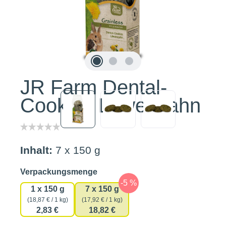
JR Farm Dental-
Cookies Löwenzahn
Inhalt:
7 x 150 g
auswählen
Verpackungsmenge
1 x 150 g
7 x 150 g
(18,87 € / 1 kg)
(17,92 € / 1 kg)
2,83 €
18,82 €