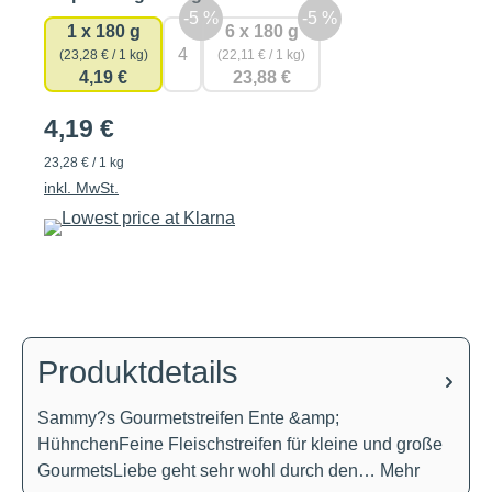
1 x 180 g
6 x 180 g
4
(23,28 € / 1 kg)
(22,11 € / 1 kg)
4,19 €
23,88 €
4,19 €
23,28 € / 1 kg
inkl. MwSt.
Produktdetails
Sammy?s Gourmetstreifen Ente &amp;
HühnchenFeine Fleischstreifen für kleine und große
GourmetsLiebe geht sehr wohl durch den…
Mehr