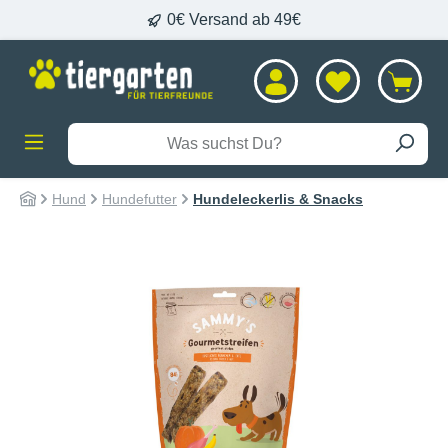
0€ Versand ab 49€
alt springen
Hund
Hundefutter
Hundeleckerlis & Snacks
Bildergalerie überspringen