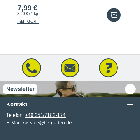
7,99 €
3,20 € / 1 kg
inkl. MwSt.
Newsletter
Kontakt
Telefon:
+49 251/7182-174
E-Mail:
service@tiergarten.de