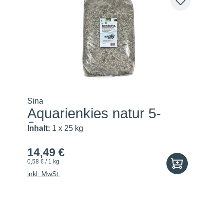
Sina
Aquarienkies natur 5-
8mm
Inhalt:
1 x 25 kg
14,49 €
0,58 € / 1 kg
inkl. MwSt.