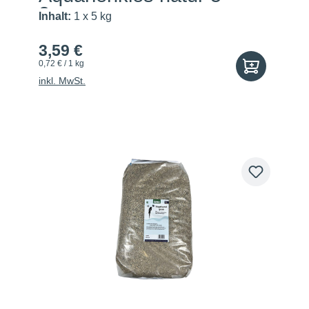
8mm
Inhalt:
1 x 5 kg
3,59 €
0,72 € / 1 kg
inkl. MwSt.