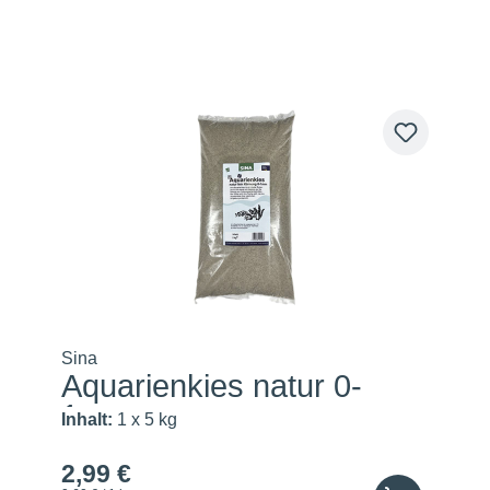
Sina
Aquarienkies natur 0-
1mm
Inhalt:
1 x 5 kg
2,99 €