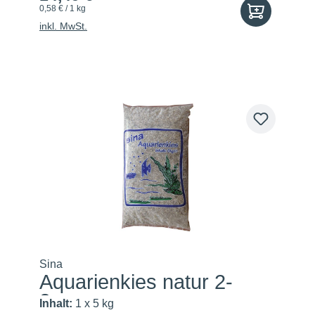
0,58 € / 1 kg
inkl. MwSt.
Sina
Aquarienkies natur 2-
3mm
Inhalt:
1 x 5 kg