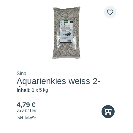
Sina
Aquarienkies weiss 2-
4mm
Inhalt:
1 x 5 kg
4,79 €
0,96 € / 1 kg
inkl. MwSt.