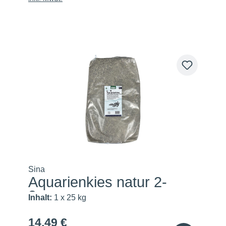
Sina
Aquarienkies natur 2-
3mm
Inhalt:
1 x 25 kg
14,49 €