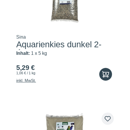
Sina
Aquarienkies dunkel 2-
4mm
Inhalt:
1 x 5 kg
5,29 €
1,06 € / 1 kg
inkl. MwSt.