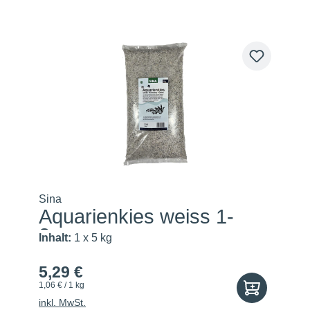
Sina
Aquarienkies weiss 1-
2mm
Inhalt:
1 x 5 kg
5,29 €
1,06 € / 1 kg
inkl. MwSt.