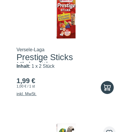
Versele-Laga
Prestige Sticks
Kleinsittic...
Inhalt:
1 x 2 Stück
1,99 €
1,00 € / 1 st
inkl. MwSt.