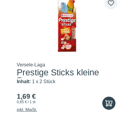
Versele-Laga
Prestige Sticks kleine
Papa...
Inhalt:
1 x 2 Stück
1,69 €
0,85 € / 1 st
inkl. MwSt.