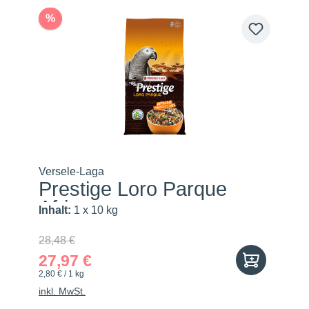
%
Versele-Laga
Prestige Loro Parque
Africa...
Inhalt:
1 x 10 kg
28,48 €
27,97 €
2,80 € / 1 kg
inkl. MwSt.