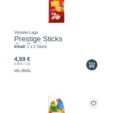
Versele-Laga
Prestige Sticks
Großsittich...
Inhalt:
1 x 2 Stück
4,59 €
2,30 € / 1 st
inkl. MwSt.