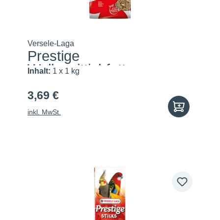
Versele-Laga
Prestige
Wellensittichfutter
Inhalt:
1 x 1 kg
3,69 €
inkl. MwSt.