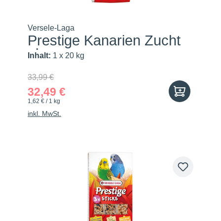
Versele-Laga
Prestige Kanarien Zucht
ohn...
Inhalt:
1 x 20 kg
33,99 €
32,49 €
1,62 € / 1 kg
inkl. MwSt.