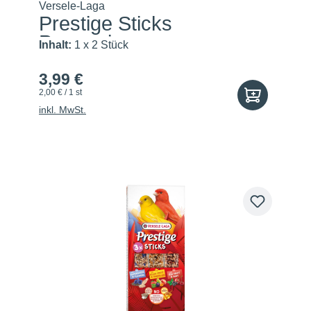
Versele-Laga
Prestige Sticks
Papageien m...
Inhalt:
1 x 2 Stück
3,99 €
2,00 € / 1 st
inkl. MwSt.