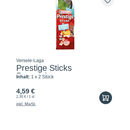
Versele-Laga
Prestige Sticks
Papageien m...
Inhalt:
1 x 2 Stück
4,59 €
2,30 € / 1 st
inkl. MwSt.