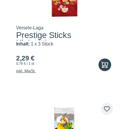
Versele-Laga
Prestige Sticks
Kleinsittic...
Inhalt:
1 x 3 Stück
2,29 €
0,76 € / 1 st
inkl. MwSt.