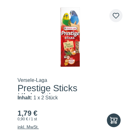
Versele-Laga
Prestige Sticks
Kleinsittic...
Inhalt:
1 x 2 Stück
1,79 €
0,90 € / 1 st
inkl. MwSt.