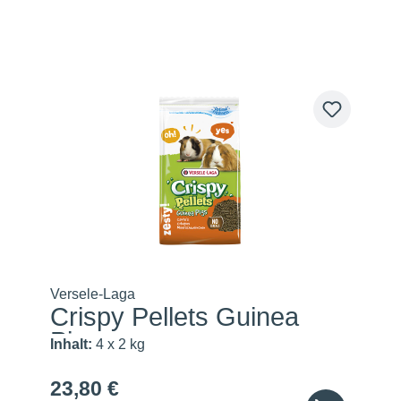
Versele-Laga
Crispy Pellets Guinea
Pigs
Inhalt:
4 x 2 kg
23,80 €