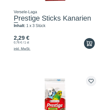
Versele-Laga
Prestige Sticks Kanarien
Tr...
Inhalt:
1 x 3 Stück
2,29 €
0,76 € / 1 st
inkl. MwSt.