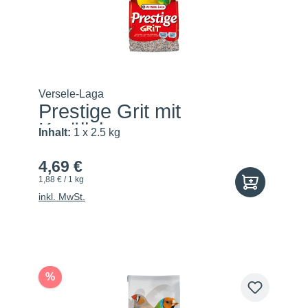
Versele-Laga
Prestige Grit mit
Korällchen
Inhalt:
1 x 2.5 kg
4,69 €
1,88 € / 1 kg
inkl. MwSt.
%