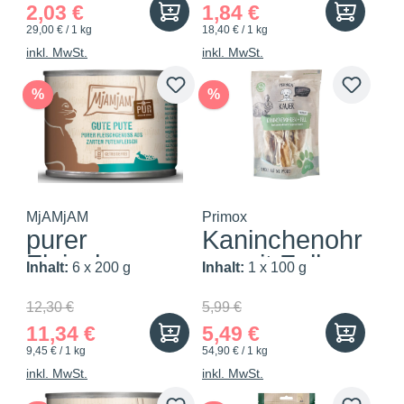
2,03 €
1,84 €
29,00 € / 1 kg
18,40 € / 1 kg
inkl. MwSt.
inkl. MwSt.
%
%
MjAMjAM
Primox
purer
Kaninchenohr
Fleischgenuss
en mit Fell
Inhalt:
6 x 200 g
Inhalt:
1 x 100 g
- gute...
100g
12,30 €
5,99 €
11,34 €
5,49 €
9,45 € / 1 kg
54,90 € / 1 kg
inkl. MwSt.
inkl. MwSt.