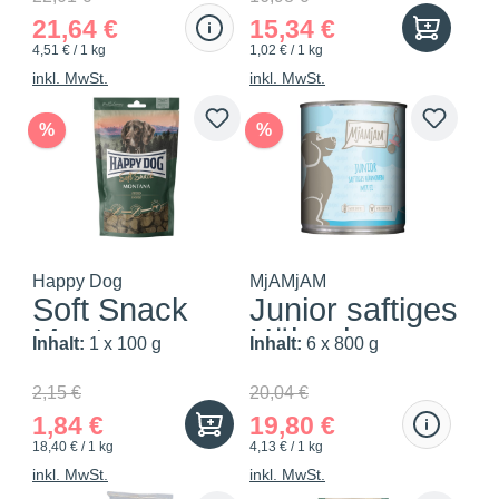
21,64 €
15,34 €
4,51 € / 1 kg
1,02 € / 1 kg
inkl. MwSt.
inkl. MwSt.
%
%
Happy Dog
MjAMjAM
Soft Snack
Junior saftiges
Montana
Hühnchen
Inhalt:
1 x 100 g
Inhalt:
6 x 800 g
mi...
2,15 €
20,04 €
1,84 €
19,80 €
18,40 € / 1 kg
4,13 € / 1 kg
inkl. MwSt.
inkl. MwSt.