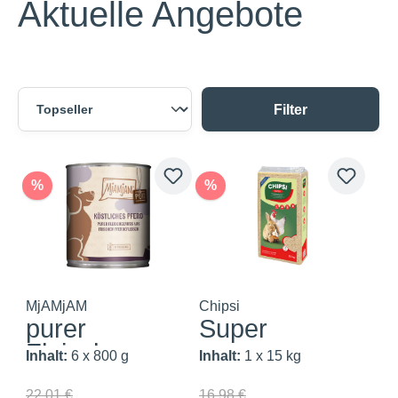
Aktuelle Angebote
Filter
%
%
MjAMjAM
Chipsi
purer
Super
Fleischgenuss
Inhalt:
6 x 800 g
Inhalt:
1 x 15 kg
- köstl...
22,01 €
16,98 €