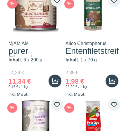
%
%
MjAMjAM
Allco Christopherus
purer
Entenfiletstreif
Fleischgenuss
en
Inhalt:
6 x 200 g
Inhalt:
1 x 70 g
- delik...
14,34 €
2,38 €
11,34 €
1,98 €
9,45 € / 1 kg
28,29 € / 1 kg
inkl. MwSt.
inkl. MwSt.
%
%