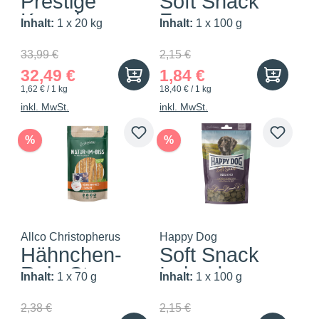
Prestige
Soft Snack
Kanarien
France
Inhalt:
1 x 20 kg
Inhalt:
1 x 100 g
Zucht ohn...
33,99 €
2,15 €
32,49 €
1,84 €
1,62 € / 1 kg
18,40 € / 1 kg
inkl. MwSt.
inkl. MwSt.
%
%
Allco Christopherus
Happy Dog
Hähnchen-
Soft Snack
Reis-Stangen
Ireland
Inhalt:
1 x 70 g
Inhalt:
1 x 100 g
2,38 €
2,15 €