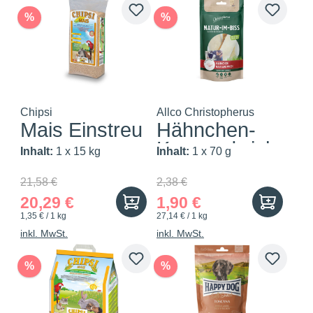
%
%
Chipsi
Allco Christopherus
Mais Einstreu
Hähnchen-
Kausandwich
Inhalt:
1 x 15 kg
Inhalt:
1 x 70 g
21,58 €
2,38 €
20,29 €
1,90 €
1,35 € / 1 kg
27,14 € / 1 kg
inkl. MwSt.
inkl. MwSt.
%
%