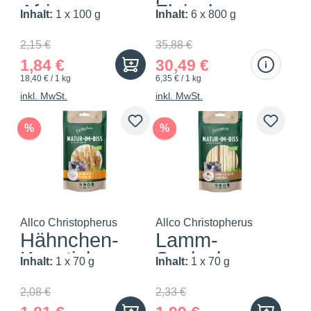
Africa
Fleischgenuss
Inhalt:
1 x 100 g
Inhalt:
6 x 800 g
- delik...
2,15 €
35,88 €
1,84 €
30,49 €
18,40 € / 1 kg
6,35 € / 1 kg
inkl. MwSt.
inkl. MwSt.
%
%
Allco Christopherus
Allco Christopherus
Hähnchen-
Lamm-
Kausticks
Seelachs-
Inhalt:
1 x 70 g
Inhalt:
1 x 70 g
Sandwich
2,08 €
2,33 €