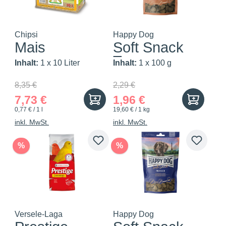
Chipsi
Happy Dog
Mais
Soft Snack
Toscana
Inhalt:
1 x 10 Liter
Inhalt:
1 x 100 g
8,35 €
2,29 €
7,73 €
1,96 €
0,77 € / 1 l
19,60 € / 1 kg
inkl. MwSt.
inkl. MwSt.
%
%
Versele-Laga
Happy Dog