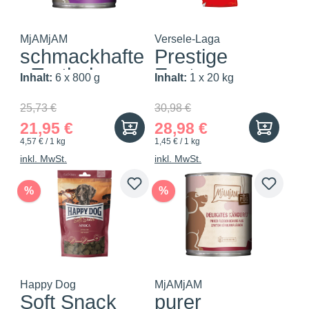
MjAMjAM
Versele-Laga
schmackhafte
Prestige
r Truthahn an
Exoten
Inhalt:
6 x 800 g
Inhalt:
1 x 20 kg
l...
25,73 €
30,98 €
21,95 €
28,98 €
4,57 € / 1 kg
1,45 € / 1 kg
inkl. MwSt.
inkl. MwSt.
%
%
Happy Dog
MjAMjAM
Soft Snack
purer