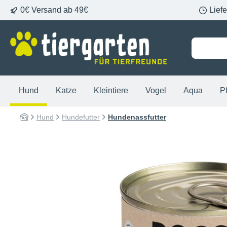
0€ Versand ab 49€
Lief
springen
Zur Hauptnavigation springen
Hund
Katze
Kleintiere
Vogel
Aqua
P
Hund
Hundefutter
Hundenassfutter
Bildergalerie überspringen