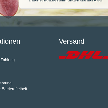
Datenschutzbestimmungen
AGB
und den
.
ationen
Versand
 Zahlung
lehrung
 Barrierefreiheit