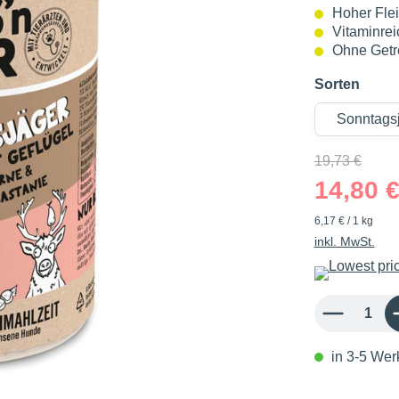
Hoher Flei
Vitaminre
Ohne Getr
Sorten
19,73 €
14,80 
6,17 € / 1 kg
inkl. MwSt.
Produkt Anzahl: 
in 3-5 Werk