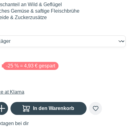
schanteil an Wild & Geflügel
iches Gemüse & saftige Fleischbrühe
eide & Zuckerzusätze
€
-25 % = 4,93 € gespart
Gib den gewünschten Wert ein oder benutze die Schaltflächen um die Anzahl zu er
In den Warenkorb
tagen bei dir