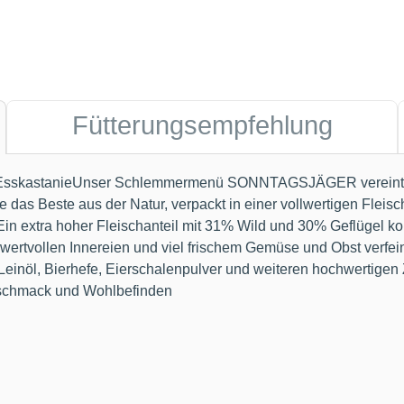
Fütterungsempfehlung
rer EsskastanieUnser Schlemmermenü SONNTAGSJÄGER vereint kö
as Beste aus der Natur, verpackt in einer vollwertigen Fleischm
. Ein extra hoher Fleischanteil mit 31% Wild und 30% Geflügel 
wertvollen Innereien und viel frischem Gemüse und Obst verfein
inöl, Bierhefe, Eierschalenpulver und weiteren hochwertigen Zu
eschmack und Wohlbefinden