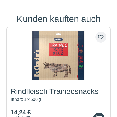
Kunden kauften auch
Produktgalerie überspringen
Rindfleisch Traineesnacks
Inhalt:
1 x 500 g
14,24 €