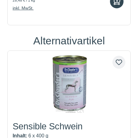
28,48 € / 1 kg
inkl. MwSt.
Alternativartikel
Produktgalerie überspringen
Sensible Schwein
Inhalt:
6 x 400 g