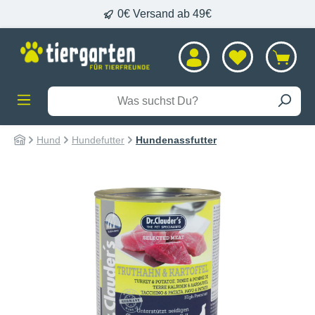
0€ Versand ab 49€
alt springen
Hund
Hundefutter
Hundenassfutter
Bildergalerie überspringen