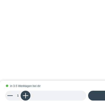
in 3-5 Werktagen bei dir
Produkt Anzahl: Gib den gewünschten Wert ein oder benutze die Schaltflächen