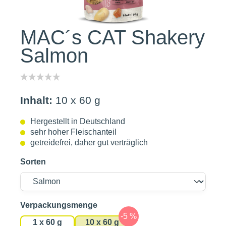
MAC´s CAT Shakery
Salmon
Inhalt:
10 x 60 g
Hergestellt in Deutschland
sehr hoher Fleischanteil
getreidefrei, daher gut verträglich
Sorten
auswählen
Verpackungsmenge
1 x 60 g
10 x 60 g