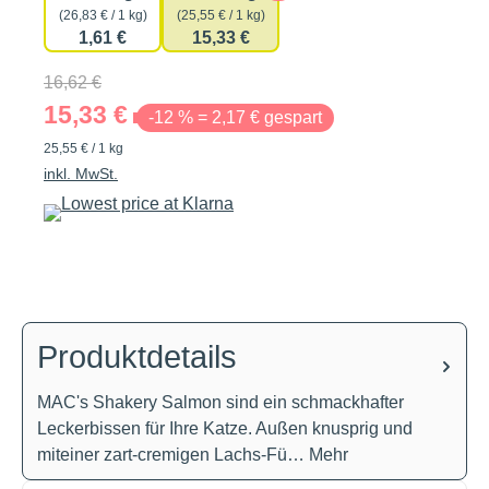
(26,83 € / 1 kg)
(25,55 € / 1 kg)
1,61 €
15,33 €
16,62 €
15,33 €
-12 % = 2,17 € gespart
25,55 € / 1 kg
inkl. MwSt.
Produktdetails
MAC's Shakery Salmon sind ein schmackhafter
Leckerbissen für Ihre Katze. Außen knusprig und
miteiner zart-cremigen Lachs-Fü…
Mehr