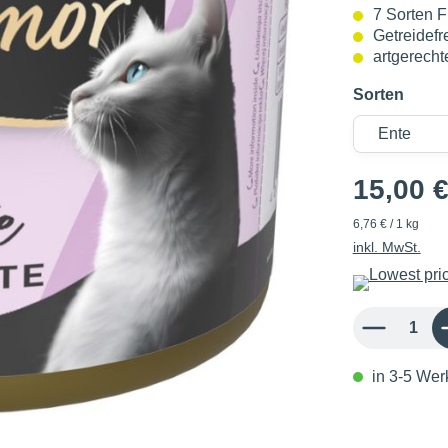
7 Sorten F
Getreidefr
artgerech
Sorten
15,00 
6,76 € / 1 kg
inkl. MwSt.
Produkt Anzahl: 
in 3-5 Werk