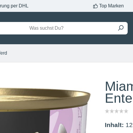
erung per DHL
Top Marken
ferd
Miam
Ente
Inhalt:
12