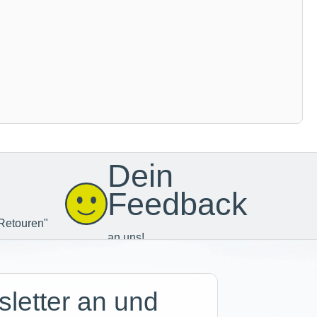
Dein
Feedback
Retouren"
an uns!
letter an und