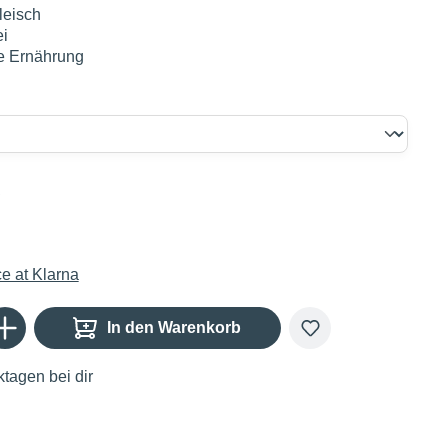
leisch
ei
te Ernährung
€
Gib den gewünschten Wert ein oder benutze die Schaltflächen um die Anzahl zu er
In den Warenkorb
tagen bei dir