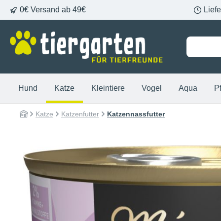
0€ Versand ab 49€
Lief
springen
Zur Hauptnavigation springen
Hund
Katze
Kleintiere
Vogel
Aqua
P
Katze
Katzenfutter
Katzennassfutter
Bildergalerie überspringen