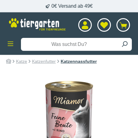
0€ Versand ab 49€
alt springen
Katze
Katzenfutter
Katzennassfutter
Bildergalerie überspringen