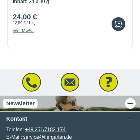
Inhalt:
24 x 80 g
24,00 €
12,50 € / 1 kg
inkl. MwSt.
Newsletter
Kontakt
Telefon:
+49 251/7182-174
E-Mail:
service@tiergarten.de