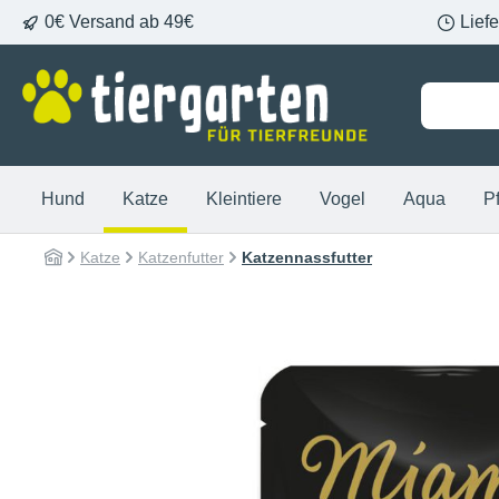
0€ Versand ab 49€
Lief
springen
Zur Hauptnavigation springen
Hund
Katze
Kleintiere
Vogel
Aqua
P
Katze
Katzenfutter
Katzennassfutter
Bildergalerie überspringen