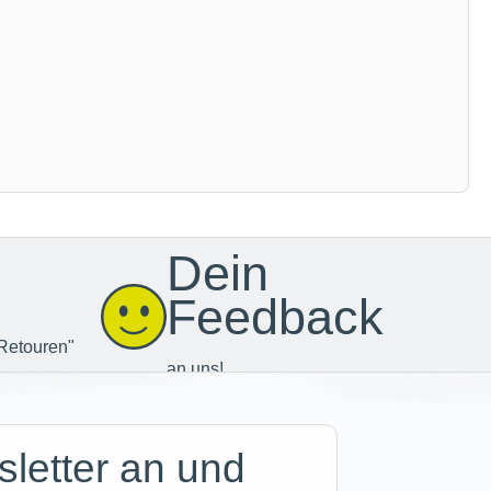
Dein
Feedback
Retouren"
an uns!
letter an und