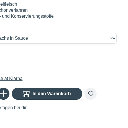
elfleisch
chonverfahren
 und Konservierungsstoffe
€
Gib den gewünschten Wert ein oder benutze die Schaltflächen um die Anzahl zu er
In den Warenkorb
tagen bei dir