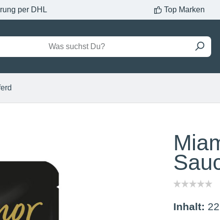
erung per DHL
Top Marken
ferd
Miam
Sau
Inhalt:
22