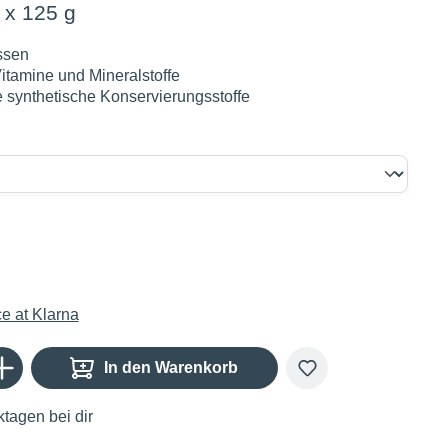
 x 125 g
ssen
itamine und Mineralstoffe
 synthetische Konservierungsstoffe
€
Gib den gewünschten Wert ein oder benutze die Schaltflächen um die Anzahl zu er
In den Warenkorb
tagen bei dir