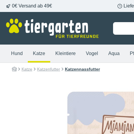
0€ Versand ab 49€
Lief
springen
Zur Hauptnavigation springen
Hund
Katze
Kleintiere
Vogel
Aqua
P
Katze
Katzenfutter
Katzennassfutter
Bildergalerie überspringen