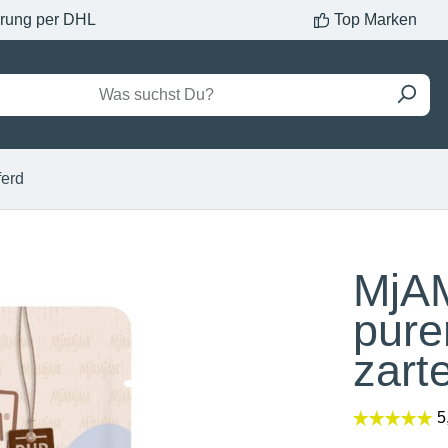
erung per DHL
Top Marken
ferd
MjAM
pure
zart