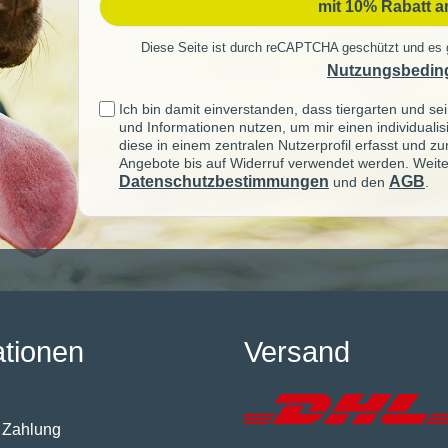
mit 10% Rabatt 
Diese Seite ist durch reCAPTCHA geschützt und es 
Nutzungsbedin
Ich bin damit einverstanden, dass tiergarten und 
und Informationen nutzen, um mir einen individuali
diese in einem zentralen Nutzerprofil erfasst und z
Angebote bis auf Widerruf verwendet werden. Weite
Datenschutzbestimmungen
AGB
und den
.
ationen
Versand
 Zahlung