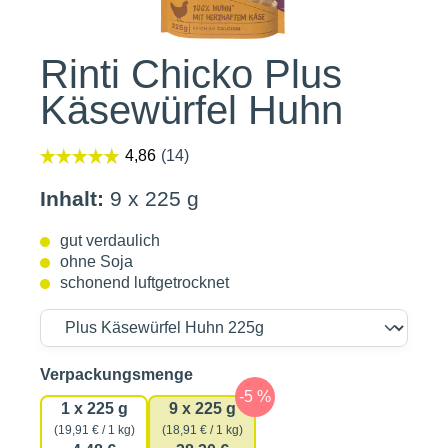
Rinti Chicko Plus
Käsewürfel Huhn
Inhalt:
9 x 225 g
gut verdaulich
ohne Soja
schonend luftgetrocknet
auswählen
Verpackungsmenge
1 x 225 g
9 x 225 g
(19,91 € / 1 kg)
(18,91 € / 1 kg)