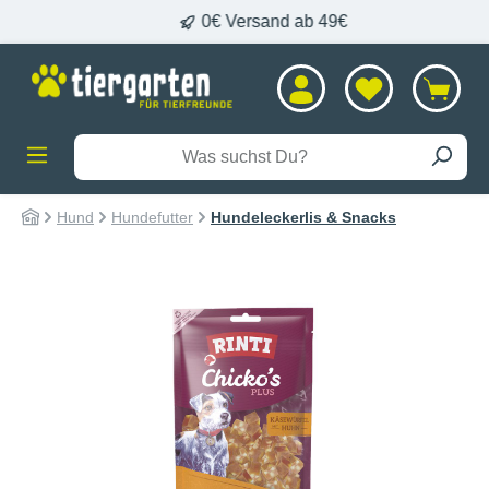
 DHL
0€ Versand ab 49€
alt springen
Hund
Hundefutter
Hundeleckerlis & Snacks
Bildergalerie überspringen