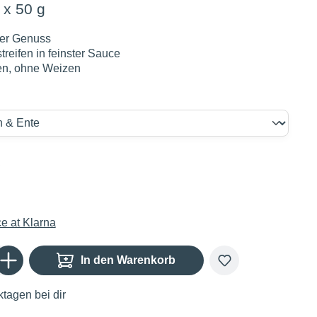
 x 50 g
ger Genuss
streifen in feinster Sauce
en, ohne Weizen
€
Gib den gewünschten Wert ein oder benutze die Schaltflächen um die Anzahl zu er
In den Warenkorb
tagen bei dir