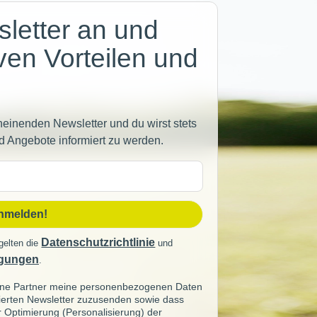
letter an und
iven Vorteilen und
heinenden Newsletter und du wirst stets
d Angebote informiert zu werden.
sse
anmelden!
Datenschutzrichtlinie
gelten die
und
gungen
.
seine Partner meine personenbezogenen Daten
sierten Newsletter zuzusenden sowie dass
ur Optimierung (Personalisierung) der