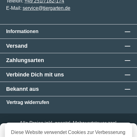
Telefon:
+49 251/7182-174
E-Mail:
service@tiergarten.de
Informationen
Versand
Zahlungsarten
Verbinde Dich mit uns
Bekannt aus
Vertrag widerrufen
Alle Preise inkl. gesetzl. Mehrwertsteuer zzgl.
Versandkosten
und ggf. Nachnahmegebühren, wenn
in 3-5 Werktagen bei dir
Diese Website verwendet Cookies zur Verbesserung