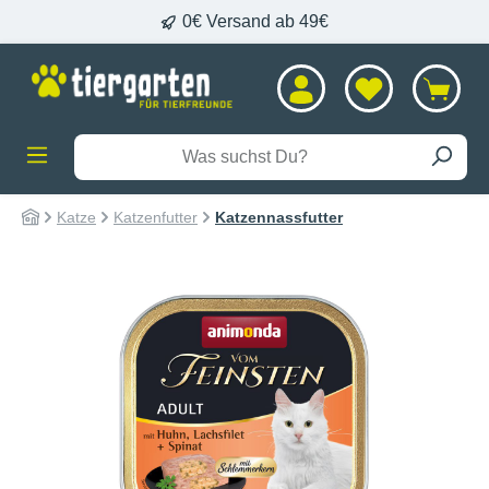
0€ Versand ab 49€
alt springen
Katze
Katzenfutter
Katzennassfutter
Bildergalerie überspringen