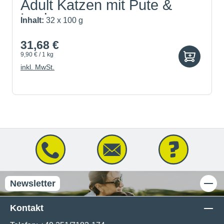
Adult Katzen mit Pute &
Lachs
Inhalt:
32 x 100 g
31,68 €
9,90 € / 1 kg
inkl. MwSt.
Newsletter
Kontakt