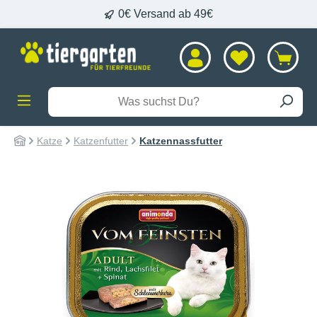
0€ Versand ab 49€
alt springen
Katze
Katzenfutter
Katzennassfutter
Bildergalerie überspringen