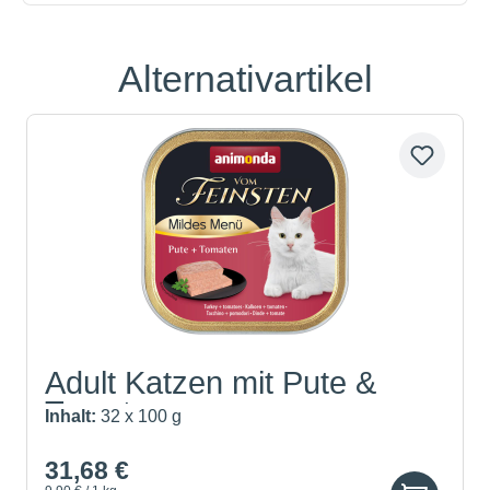
Alternativartikel
Produktgalerie überspringen
Adult Katzen mit Pute &
Tomate
Inhalt:
32 x 100 g
31,68 €