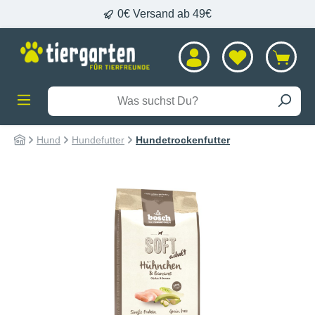
0€ Versand ab 49€
alt springen
Hund
Hundefutter
Hundetrockenfutter
Bildergalerie überspringen