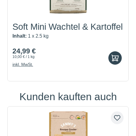
Soft Mini Wachtel & Kartoffel
Inhalt:
1 x 2.5 kg
24,99 €
10,00 € / 1 kg
inkl. MwSt.
Kunden kauften auch
Produktgalerie überspringen